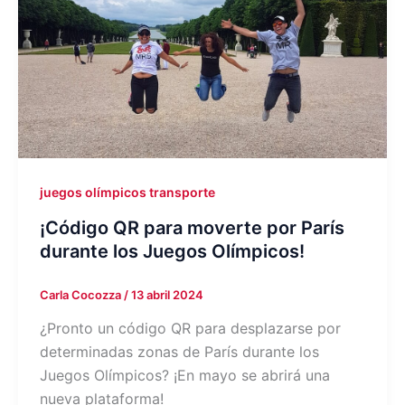
juegos olímpicos transporte
¡Código QR para moverte por París
durante los Juegos Olímpicos!
Carla Cocozza
/
13 abril 2024
¿Pronto un código QR para desplazarse por
determinadas zonas de París durante los
Juegos Olímpicos? ¡En mayo se abrirá una
nueva plataforma!