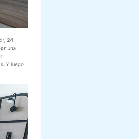
ir,
24
por
una
or
s. Y luego