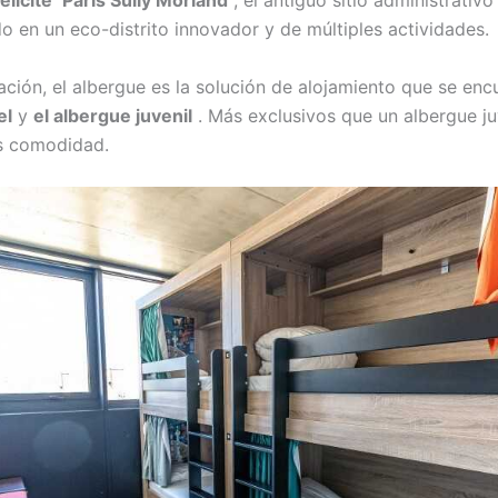
élicité
Paris Sully Morland
, el antiguo sitio administrativo
o en un eco-distrito innovador y de múltiples actividades.
ación, el albergue es la solución de alojamiento que se enc
el
y
el albergue juvenil
.
Más exclusivos que un albergue juv
s comodidad.