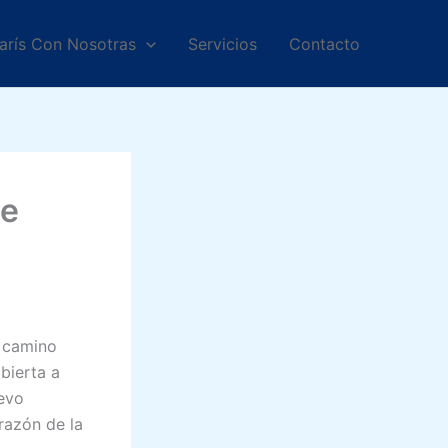
arís Con Nosotras
Servicios
Contacto
ue
 camino
abierta a
uevo
razón de la