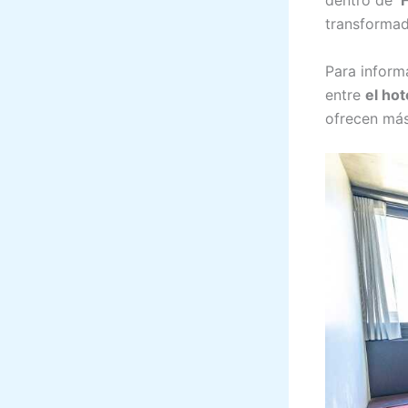
dentro de
F
transformad
Para inform
entre
el hot
ofrecen má