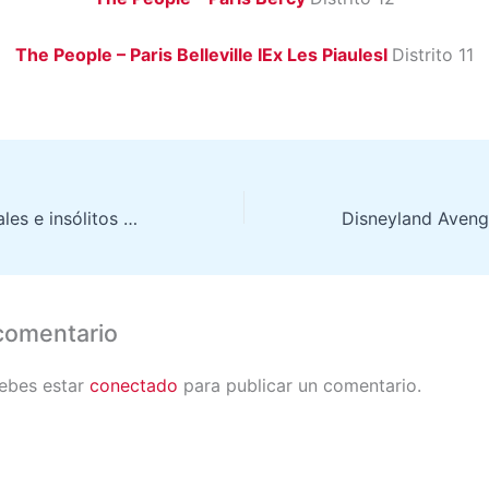
The People – Paris Belleville IEx Les PiaulesI
Distrito 11
10 hoteles originales e insólitos para una estancia única en París
comentario
debes estar
conectado
para publicar un comentario.