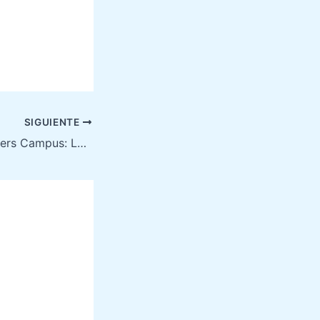
SIGUIENTE
Disneyland Avengers Campus: La Nueva Zona Dedicada al Superhéroe de Marvel