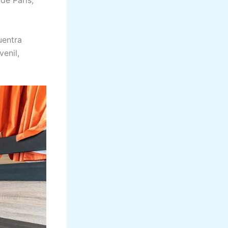
 de París,
uentra
enil,