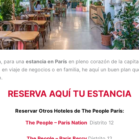
a, para una
estancia en París
en pleno corazón de la capital
 en viaje de negocios o en familia, he aquí un buen plan q
o.
RESERVA AQUÍ TU ESTANCIA
Reservar Otros Hoteles de The People París:
The People – Paris Nation
Distrito 12
The People – Paris Bercy
Distrito 12