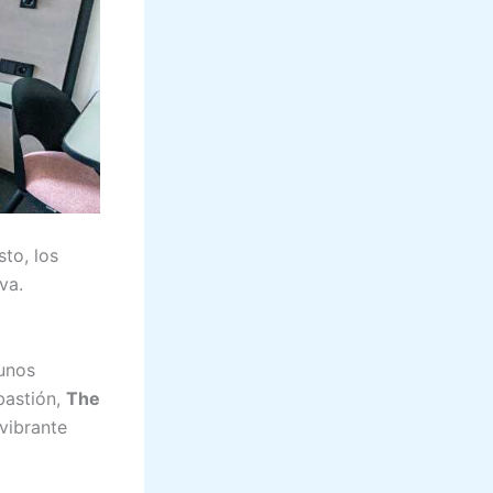
sto, los
va.
unos
bastión,
The
vibrante