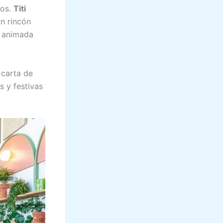
dos.
Titi
un rincón
a animada
 carta de
s y festivas