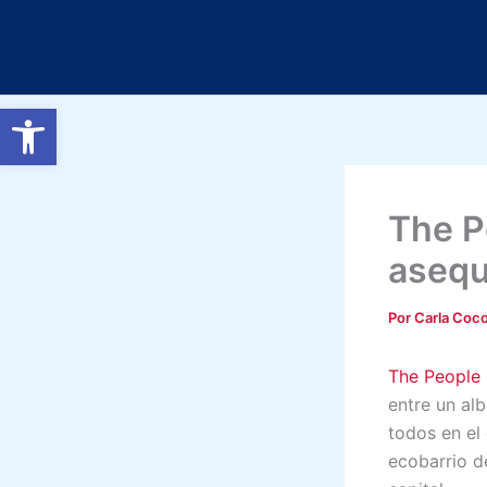
Ir
al
contenido
Abrir barra de herramientas
The P
asequi
Por
Carla Coc
The People 
entre un alb
todos en el
ecobarrio d