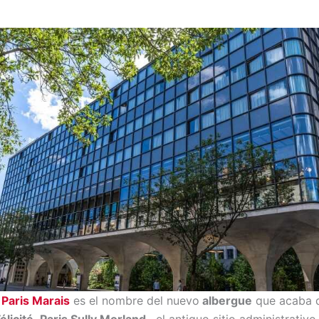
Paris Marais
es el nombre del nuevo
albergue
que acaba d