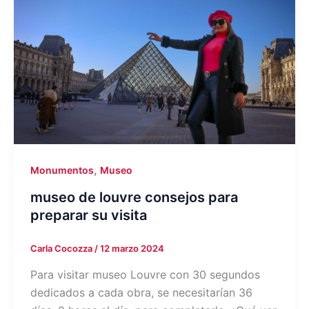
,
Monumentos
Museo
museo de louvre consejos para
preparar su visita
Carla Cocozza
/
12 marzo 2024
Para visitar museo Louvre con 30 segundos
dedicados a cada obra, se necesitarían 36