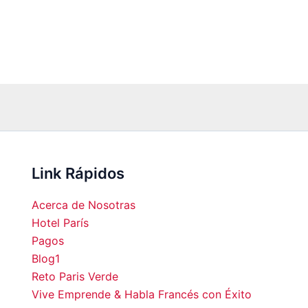
Link Rápidos
Acerca de Nosotras
Hotel París
Pagos
Blog1
00
12:00
13:00
14:00
15:00
16:00
17:00
18:0
Reto Paris Verde
Vive Emprende & Habla Francés con Éxito
°C
22°C
23°C
24°C
25°C
25°C
25°C
25°