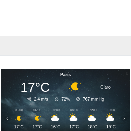
París
17°C
Claro
2.4 m/s
72%
767
mmHg
05:00
06:00
07:00
08:00
09:00
10:00
11:
‹
›
17°C
17°C
16°C
17°C
18°C
19°C
21