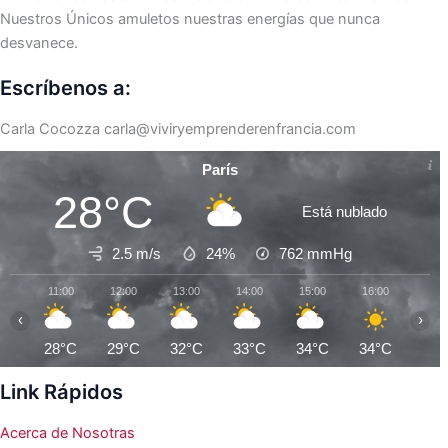
Nuestros Únicos amuletos nuestras energías que nunca
desvanece.
Escríbenos a:
Carla Cocozza
carla@viviryemprenderenfrancia.com
París
28°C
Está nublado
2.5 m/s
24%
762
mmHg
11:00
12:00
13:00
14:00
15:00
16:00
17:0
‹
›
28°C
29°C
32°C
33°C
34°C
34°C
35°
Link Rápidos
Acerca de Nosotras