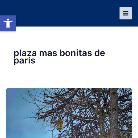
Ir
al
Abrir barra de herramientas
contenido
plaza mas bonitas de
paris