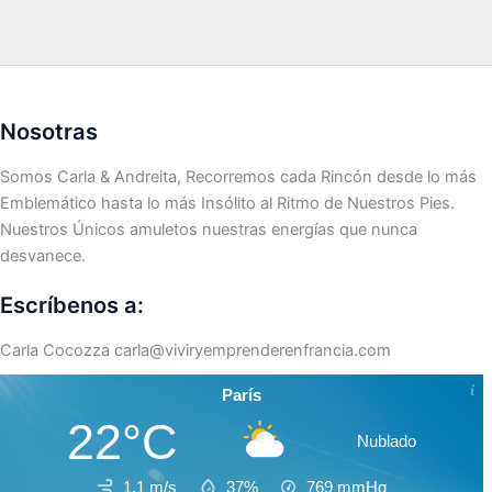
Nosotras
Somos Carla & Andreita, Recorremos cada Rincón desde lo más
Emblemático hasta lo más Insólito al Ritmo de Nuestros Pies.
Nuestros Únicos amuletos nuestras energías que nunca
desvanece.
Escríbenos a:
Carla Cocozza
carla@viviryemprenderenfrancia.com
París
22°C
Nublado
1.1 m/s
37%
769
mmHg