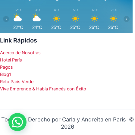
12:00
13:00
14:00
15:00
16:00
17:00
18:0
‹
›
22°C
24°C
25°C
25°C
26°C
26°C
26°
Link Rápidos
Acerca de Nosotras
Hotel París
Pagos
Blog1
Reto Paris Verde
Vive Emprende & Habla Francés con Éxito
Todos los Derecho por Carla y Andreita en París ©
2026