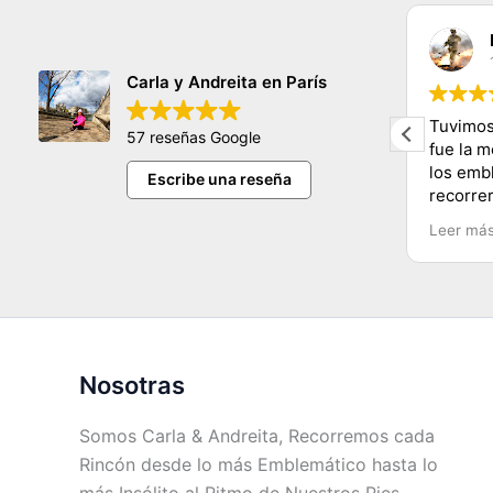
claudia sifuentes
11/11/2023
Carla y Andreita en París
hermosa persona nos encanto
Tuvimos
57 reseñas Google
conocer tantos lugares y de una
fue la 
manera muy dinamica y facil
los emb
Escribe una reseña
e
muchas gracias carla y mucho exito
recorre
Carla y
Leer má
Recomen
Chile.
Nosotras
Somos Carla & Andreita, Recorremos cada
Rincón desde lo más Emblemático hasta lo
más Insólito al Ritmo de Nuestros Pies.