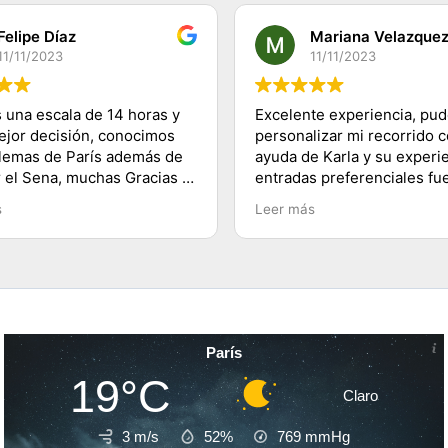
Felipe Díaz
Mariana Velazque
11/11/2023
11/11/2023
 una escala de 14 horas y
Excelente experiencia, pu
mejor decisión, conocimos
personalizar mi recorrido c
lemas de París además de
ayuda de Karla y su experie
r el Sena, muchas Gracias a
entradas preferenciales fu
 a su equipo y 100%
lo mejor te ahorras las fila
s
Leer más
dado, saludos desde
buenos tips y explicacione
lugares visitados. Es herm
París!
París
19°C
Claro
3 m/s
52%
769
mmHg