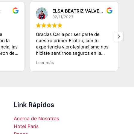
z
ELSA BEATRIZ VALVERDE DEZA
02/11/2023
de
Gracias Carla por ser parte de
G
on la
nuestro primer Erotrip, con tu
re
ncia, las
experiencia y profesionalismo nos
s
eron de
hiciste sentirnos seguros en la
di
s! Muy
ciudad Luz, conociendo lugares
q
Leer más
L
s de los
emblemáticos, subir a la Torre
p
oso
Eiffel, recorriendo el Río
se
Sena.......etc y agradecerte por
co
enseñarnos a movilizarnos en
m
metro en ésta ciudad
hermosa...Volveremos!!!!
Link Rápidos
Acerca de Nosotras
Hotel París
Pagos