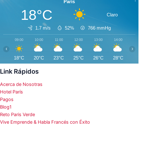
París
18°C
Claro
1.7 m/s
52%
766
mmHg
09:00
10:00
11:00
12:00
13:00
14:00
15:0
‹
›
18°C
20°C
23°C
25°C
26°C
28°C
29°
Link Rápidos
Acerca de Nosotras
Hotel París
Pagos
Blog1
Reto Paris Verde
Vive Emprende & Habla Francés con Éxito