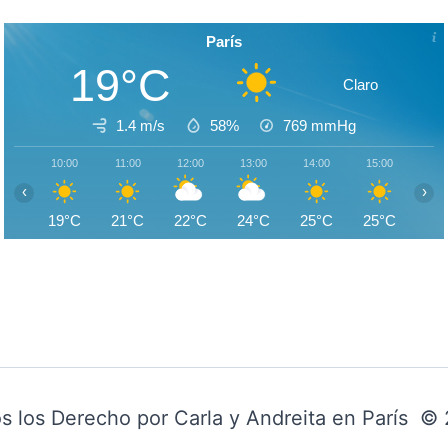
París
19°C
Claro
1.4 m/s
58%
769
mmHg
10:00
11:00
12:00
13:00
14:00
15:00
16:
‹
›
19°C
21°C
22°C
24°C
25°C
25°C
26
s los Derecho por Carla y Andreita en París ©