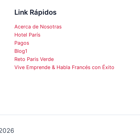
Link Rápidos
Acerca de Nosotras
Hotel París
Pagos
Blog1
00
17:00
18:00
19:00
20:00
21:00
22:00
23:0
Reto Paris Verde
Vive Emprende & Habla Francés con Éxito
°C
26°C
26°C
26°C
25°C
24°C
23°C
22°
 2026