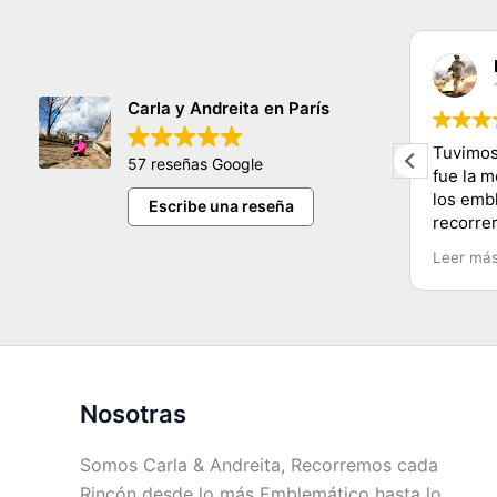
claudia sifuentes
11/11/2023
Carla y Andreita en París
hermosa persona nos encanto
Tuvimos
57 reseñas Google
conocer tantos lugares y de una
fue la 
manera muy dinamica y facil
los emb
Escribe una reseña
e
muchas gracias carla y mucho exito
recorre
Carla y
Leer má
Recomen
Chile.
Nosotras
Somos Carla & Andreita, Recorremos cada
Rincón desde lo más Emblemático hasta lo