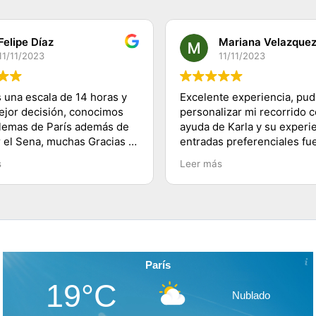
Felipe Díaz
Mariana Velazque
11/11/2023
11/11/2023
 una escala de 14 horas y
Excelente experiencia, pu
mejor decisión, conocimos
personalizar mi recorrido c
lemas de París además de
ayuda de Karla y su experie
r el Sena, muchas Gracias a
entradas preferenciales fu
 a su equipo y 100%
lo mejor te ahorras las fila
s
Leer más
dado, saludos desde
buenos tips y explicacione
lugares visitados. Es herm
París!
París
19°C
Nublado