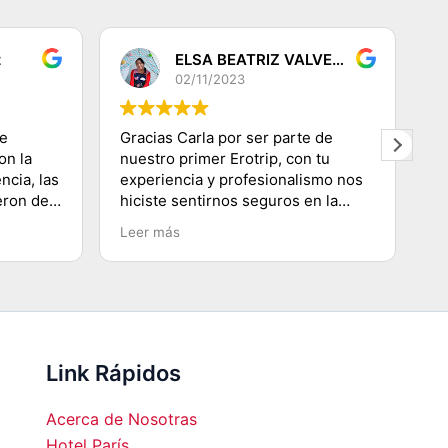
z
ELSA BEATRIZ VALVERDE DEZA
02/11/2023
de
Gracias Carla por ser parte de
G
on la
nuestro primer Erotrip, con tu
re
ncia, las
experiencia y profesionalismo nos
s
eron de
hiciste sentirnos seguros en la
di
s! Muy
ciudad Luz, conociendo lugares
q
Leer más
L
s de los
emblemáticos, subir a la Torre
p
oso
Eiffel, recorriendo el Río
se
Sena.......etc y agradecerte por
co
enseñarnos a movilizarnos en
m
metro en ésta ciudad
hermosa...Volveremos!!!!
Link Rápidos
Acerca de Nosotras
Hotel París