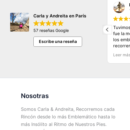
claudia sifuentes
11/11/2023
Carla y Andreita en París
hermosa persona nos encanto
Tuvimos
57 reseñas Google
conocer tantos lugares y de una
fue la 
manera muy dinamica y facil
los emb
Escribe una reseña
e
muchas gracias carla y mucho exito
recorre
Carla y
Leer má
Recomen
Chile.
Nosotras
Somos Carla & Andreita, Recorremos cada
Rincón desde lo más Emblemático hasta lo
más Insólito al Ritmo de Nuestros Pies.