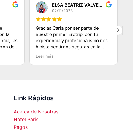
z
ELSA BEATRIZ VALVERDE DEZA
02/11/2023
de
Gracias Carla por ser parte de
G
on la
nuestro primer Erotrip, con tu
re
ncia, las
experiencia y profesionalismo nos
s
eron de
hiciste sentirnos seguros en la
di
s! Muy
ciudad Luz, conociendo lugares
q
Leer más
L
s de los
emblemáticos, subir a la Torre
p
oso
Eiffel, recorriendo el Río
se
Sena.......etc y agradecerte por
co
enseñarnos a movilizarnos en
m
metro en ésta ciudad
hermosa...Volveremos!!!!
Link Rápidos
Acerca de Nosotras
Hotel París
Pagos