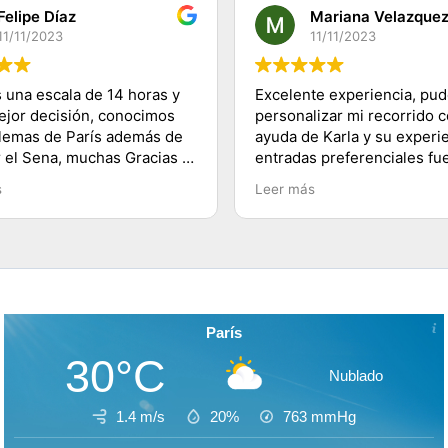
Felipe Díaz
Mariana Velazque
11/11/2023
11/11/2023
 una escala de 14 horas y
Excelente experiencia, pu
mejor decisión, conocimos
personalizar mi recorrido c
lemas de París además de
ayuda de Karla y su experie
r el Sena, muchas Gracias a
entradas preferenciales fu
 a su equipo y 100%
lo mejor te ahorras las fila
s
Leer más
dado, saludos desde
buenos tips y explicacione
lugares visitados. Es herm
París!
París
30°C
Nublado
1.4 m/s
20%
763
mmHg