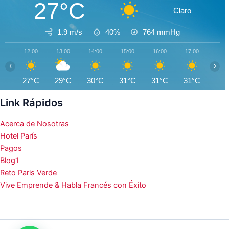
27°C
Claro
1.9 m/s
40%
764
mmHg
12:00
13:00
14:00
15:00
16:00
17:00
18:0
‹
›
27°C
29°C
30°C
31°C
31°C
31°C
31°
Link Rápidos
Acerca de Nosotras
Hotel París
Pagos
Blog1
Reto Paris Verde
Vive Emprende & Habla Francés con Éxito