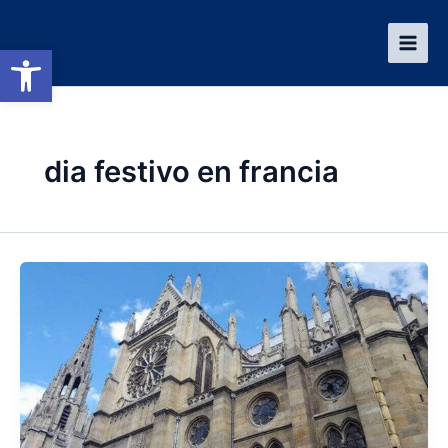
Ir
al
Abrir barra de herramientas
contenido
dia festivo en francia