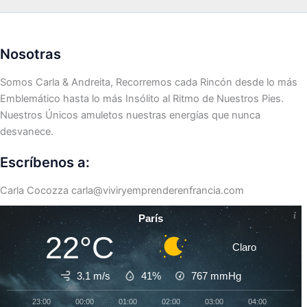
Nosotras
Somos Carla & Andreita, Recorremos cada Rincón desde lo más
Emblemático hasta lo más Insólito al Ritmo de Nuestros Pies.
Nuestros Únicos amuletos nuestras energías que nunca
desvanece.
Escríbenos a:
Carla Cocozza
carla@viviryemprenderenfrancia.com
París
22°C
Claro
3.1 m/s
41%
767
mmHg
23:00
00:00
01:00
02:00
03:00
04:00
05:0