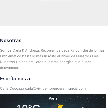
Nosotras
Somos Carla & Andreita, Recorremos cada Rincón desde lo más
Emblemático hasta lo más Insólito al Ritmo de Nuestros Pies.
Nuestros Únicos amuletos nuestras energías que nunca
desvanece.
Escríbenos a:
Carla Cocozza
carla@viviryemprenderenfrancia.com
París