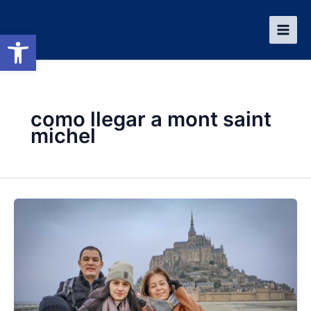
Ir
al
Abrir barra de herramientas
contenido
como llegar a mont saint
michel