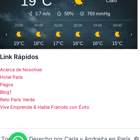
19°C
Claro
3.7 m/s
50%
769
mmHg
23:00
00:00
01:00
02:00
03:00
04:00
05:0
‹
›
19°C
18°C
17°C
16°C
16°C
15°C
14°
Link Rápidos
Acerca de Nosotras
Hotel París
Pagos
Blog1
Reto Paris Verde
Vive Emprende & Habla Francés con Éxito
Todos los Derecho por Carla y Andreita en París ©