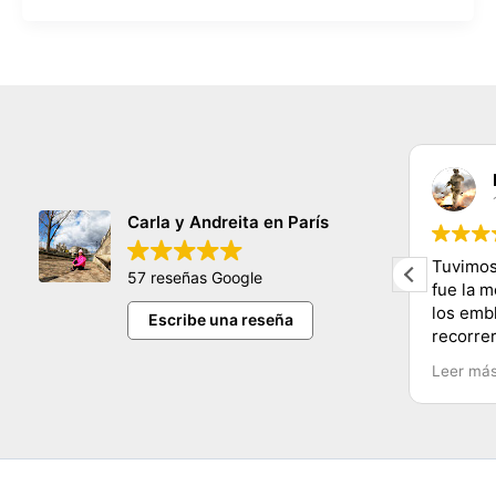
claudia sifuentes
11/11/2023
Carla y Andreita en París
hermosa persona nos encanto
Tuvimos
57 reseñas Google
conocer tantos lugares y de una
fue la 
manera muy dinamica y facil
los emb
Escribe una reseña
e
muchas gracias carla y mucho exito
recorre
Carla y
Leer má
Recomen
Chile.