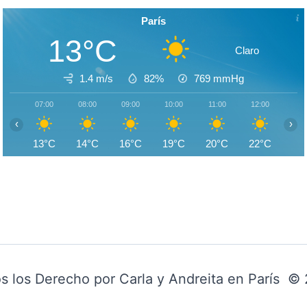
París
13°C
Claro
1.4 m/s
82%
769
mmHg
07:00
08:00
09:00
10:00
11:00
12:00
13:
‹
›
13°C
14°C
16°C
19°C
20°C
22°C
23
s los Derecho por Carla y Andreita en París ©