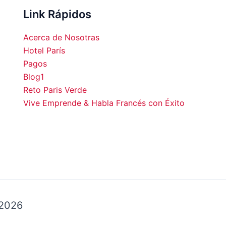
hermosa...Volveremos!!!!
Link Rápidos
Acerca de Nosotras
Hotel París
Pagos
Blog1
00
14:00
15:00
16:00
17:00
18:00
19:00
20:0
Reto Paris Verde
Vive Emprende & Habla Francés con Éxito
°C
25°C
25°C
26°C
26°C
26°C
26°C
25°
 2026