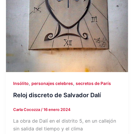
,
,
Insólito
personajes celebres
secretos de París
Reloj discreto de Salvador Dalí
Carla Cocozza
/
16 enero 2024
La obra de Dalí en el distrito 5, en un callejón
sin salida del tiempo y el clima