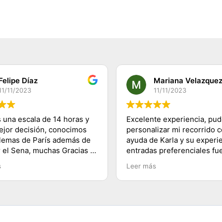
Felipe Díaz
Mariana Velazque
11/11/2023
11/11/2023
 una escala de 14 horas y
Excelente experiencia, pu
mejor decisión, conocimos
personalizar mi recorrido c
lemas de París además de
ayuda de Karla y su experie
r el Sena, muchas Gracias a
entradas preferenciales fu
 a su equipo y 100%
lo mejor te ahorras las fila
s
Leer más
dado, saludos desde
buenos tips y explicacione
lugares visitados. Es herm
París!