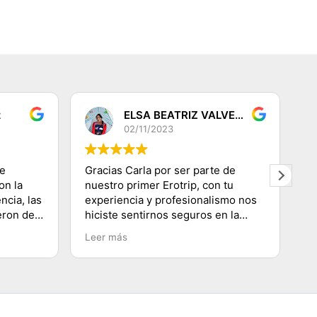
z
ELSA BEATRIZ VALVERDE DEZA
02/11/2023
de
Gracias Carla por ser parte de
G
on la
nuestro primer Erotrip, con tu
re
ncia, las
experiencia y profesionalismo nos
s
eron de
hiciste sentirnos seguros en la
di
s! Muy
ciudad Luz, conociendo lugares
q
Leer más
L
s de los
emblemáticos, subir a la Torre
p
oso
Eiffel, recorriendo el Río
se
Sena.......etc y agradecerte por
co
enseñarnos a movilizarnos en
m
metro en ésta ciudad