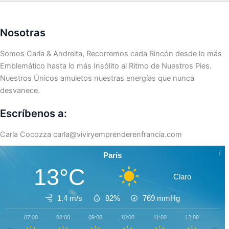
Nosotras
Somos Carla & Andreita, Recorremos cada Rincón desde lo más
Emblemático hasta lo más Insólito al Ritmo de Nuestros Pies.
Nuestros Únicos amuletos nuestras energías que nunca
desvanece.
Escríbenos a:
Carla Cocozza
carla@viviryemprenderenfrancia.com
París
13°C
Claro
1.4 m/s
82%
769
mmHg
07:00
08:00
09:00
10:00
11:00
12:00
13:0