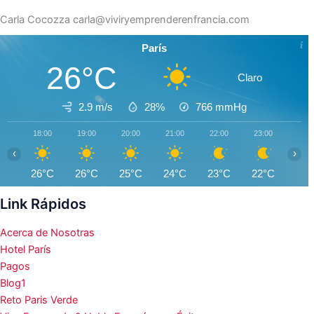
Carla Cocozza
carla@viviryemprenderenfrancia.com
París
26°C
Claro
2.9 m/s
28%
766
mmHg
18:00
19:00
20:00
21:00
22:00
23:00
00:0
‹
›
26°C
26°C
25°C
24°C
23°C
22°C
21°
Link Rápidos
Acerca de Nosotras
Hotel París
Pagos
Blog1
Reto Paris Verde