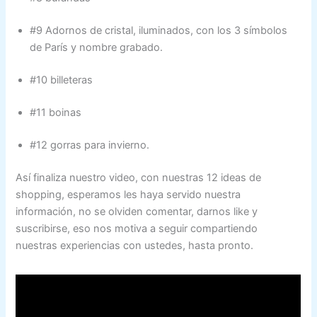
#9 Adornos de cristal, iluminados, con los 3 símbolos
de París y nombre grabado.
#10 billeteras
#11 boinas
#12 gorras para invierno.
Así finaliza nuestro video, con nuestras 12 ideas de
shopping, esperamos les haya servido nuestra
información, no se olviden comentar, darnos like y
suscribirse, eso nos motiva a seguir compartiendo
nuestras experiencias con ustedes, hasta pronto.