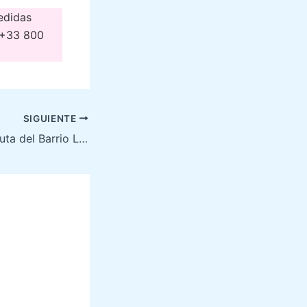
edidas
o +33 800
SIGUIENTE
Emily en París – Ruta del Barrio Latino