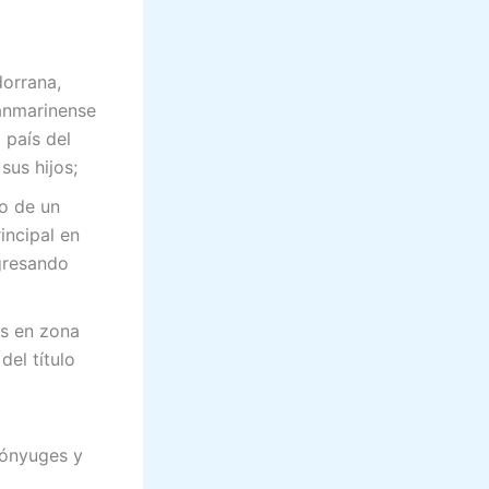
orrana,
sanmarinense
 país del
sus hijos;
 o de un
incipal en
egresando
as en zona
del título
cónyuges y