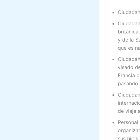
Ciudadano
Ciudadan
británica
y de la S
que es na
Ciudadano
visado de
Francia o
pasando 
Ciudadan
internaci
de viaje 
Personal 
organizac
sus hijos;