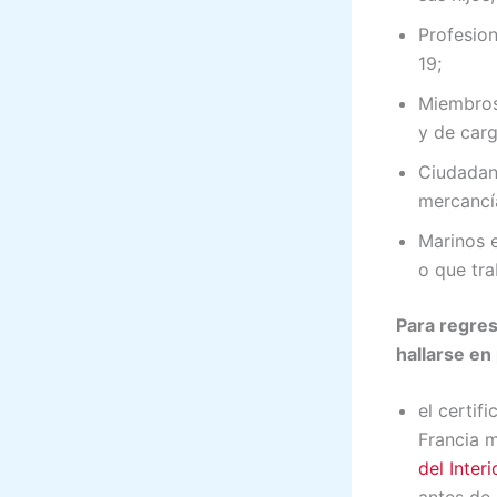
Profesion
19;
Miembros 
y de carg
Ciudadano
mercancí
Marinos e
o que tr
Para regres
hallarse e
el certif
Francia 
del Interi