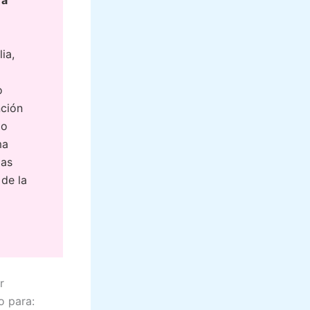
ia,
o
nción
do
ma
las
de la
r
o para: