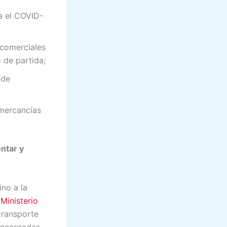
ra el COVID-
 comerciales
 de partida;
 de
 mercancías
ntar y
ino a la
Ministerio
transporte