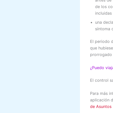
antes de 
de los co
incluidas
una decla
síntoma 
El periodo 
que hubiese
prorrogado 
¿Puedo viaja
El control s
Para más in
aplicación 
de Asuntos 