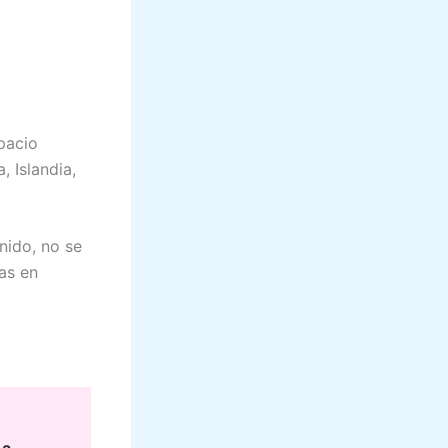
spacio
 Islandia,
nido, no se
as en
 a