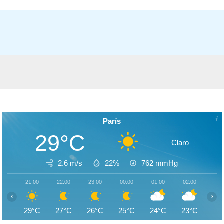
París
29°C
Claro
2.6 m/s
22%
762
mmHg
21:00
22:00
23:00
00:00
01:00
02:00
03:
‹
›
29°C
27°C
26°C
25°C
24°C
23°C
23