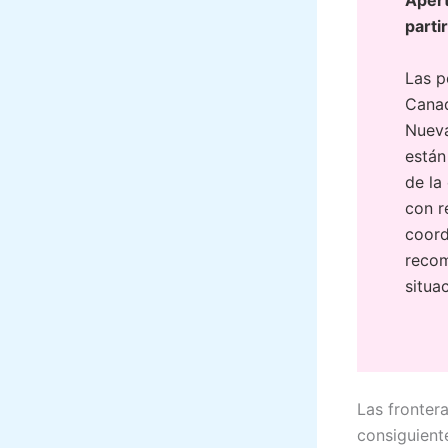
partir
Las p
Canad
Nueva
están
de la
con r
coord
recom
situa
Las fronter
consiguiente