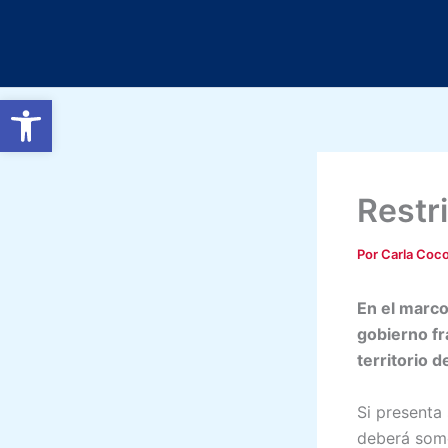
Ir
al
contenido
Abrir barra de herramientas
Restr
Por
Carla Coc
En el marco
gobierno fr
territorio d
Si presenta 
deberá some