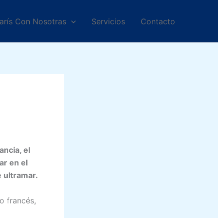
arís Con Nosotras
Servicios
Contacto
ancia, el
ar en el
e ultramar.
o francés,