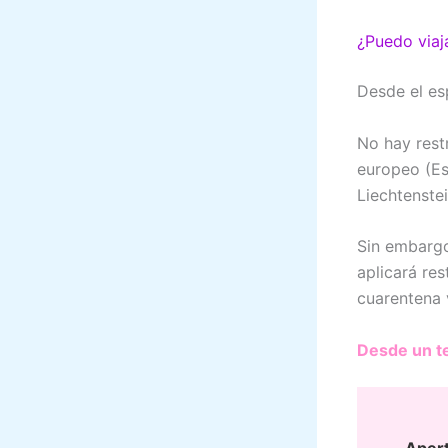
¿Puedo viaja
Desde el es
No hay rest
europeo (Es
Liechtenste
Sin embargo
aplicará re
cuarentena 
Desde un te
Apert