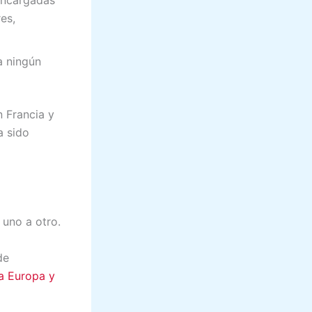
 encargadas
es,
a ningún
n Francia y
a sido
e uno a otro.
de
ra Europa y