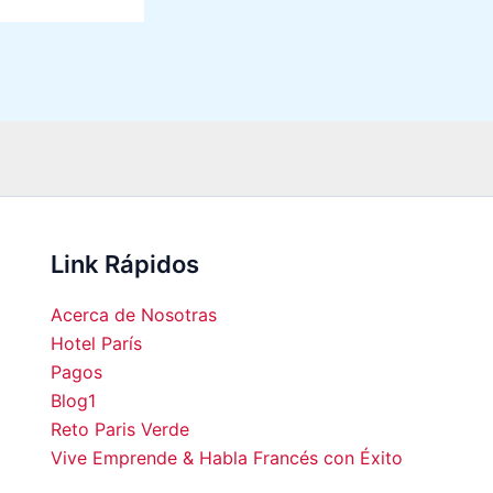
Link Rápidos
Acerca de Nosotras
Hotel París
Pagos
Blog1
00
04:00
05:00
06:00
07:00
08:00
09:00
10:0
Reto Paris Verde
Vive Emprende & Habla Francés con Éxito
°C
22°C
22°C
22°C
22°C
22°C
24°C
26°