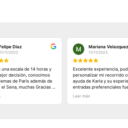
Felipe Díaz
Mariana Velazque
11/11/2023
11/11/2023
 una escala de 14 horas y
Excelente experiencia, pu
mejor decisión, conocimos
personalizar mi recorrido c
lemas de París además de
ayuda de Karla y su experie
r el Sena, muchas Gracias a
entradas preferenciales fu
 a su equipo y 100%
lo mejor te ahorras las fila
s
Leer más
dado, saludos desde
buenos tips y explicacione
lugares visitados. Es herm
París!