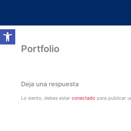
Ir
al
contenido
Abrir barra de herramientas
Portfolio
Deja una respuesta
Lo siento, debes estar
conectado
para publicar u