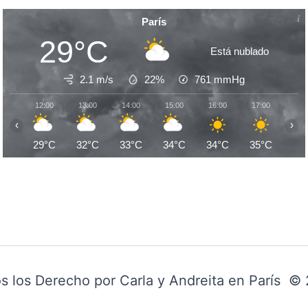
París
29°C
Está nublado
2.1 m/s
22%
761
mmHg
12:00
13:00
14:00
15:00
16:00
17:00
18:
‹
›
29°C
32°C
33°C
34°C
34°C
35°C
35
s los Derecho por Carla y Andreita en París ©