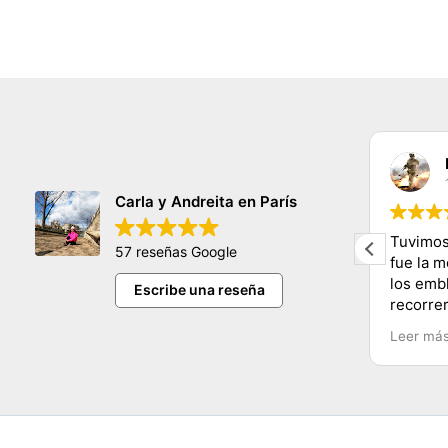
claudia sifuentes
11/11/2023
Carla y Andreita en París
hermosa persona nos encanto
Tuvimos
57 reseñas Google
conocer tantos lugares y de una
fue la 
manera muy dinamica y facil
los emb
Escribe una reseña
e
muchas gracias carla y mucho exito
recorre
Carla y
Leer má
Recomen
Chile.