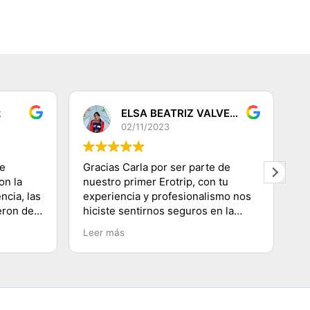
z
ELSA BEATRIZ VALVERDE DEZA
02/11/2023
de
Gracias Carla por ser parte de
G
on la
nuestro primer Erotrip, con tu
re
ncia, las
experiencia y profesionalismo nos
s
eron de
hiciste sentirnos seguros en la
di
s! Muy
ciudad Luz, conociendo lugares
q
Leer más
L
s de los
emblemáticos, subir a la Torre
p
oso
Eiffel, recorriendo el Río
se
Sena.......etc y agradecerte por
co
enseñarnos a movilizarnos en
m
metro en ésta ciudad