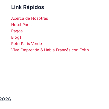
hermosa...Volveremos!!!!
Link Rápidos
Acerca de Nosotras
Hotel París
Pagos
Blog1
00
19:00
20:00
21:00
22:00
23:00
00:00
01:0
Reto Paris Verde
Vive Emprende & Habla Francés con Éxito
°C
34°C
33°C
30°C
28°C
28°C
26°C
25°
 2026