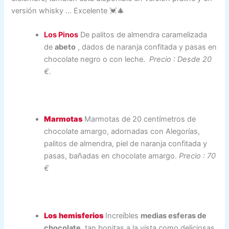
versión whisky … Excelente 💓🎄
Los Pinos
De palitos de almendra caramelizada
de
abeto
, dados de naranja confitada y pasas en
chocolate negro o con leche.
Precio : Desde 20
€.
Marmotas
Marmotas de 20 centímetros de
chocolate amargo, adornadas con Alegorías,
palitos de almendra, piel de naranja confitada y
pasas, bañadas en chocolate amargo.
Precio : 70
€
Los hemisferios
Increíbles
medias esferas de
chocolate,
tan bonitas a la vista como deliciosas