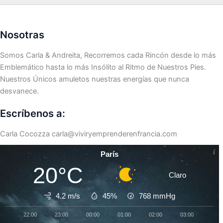
Nosotras
Somos Carla & Andreita, Recorremos cada Rincón desde lo más
Emblemático hasta lo más Insólito al Ritmo de Nuestros Pies.
Nuestros Únicos amuletos nuestras energías que nunca
desvanece.
Escríbenos a:
Carla Cocozza
carla@viviryemprenderenfrancia.com
París
20°C
Claro
4.2 m/s
45%
768
mmHg
22:00
23:00
00:00
01:00
02:00
03:00
04:0