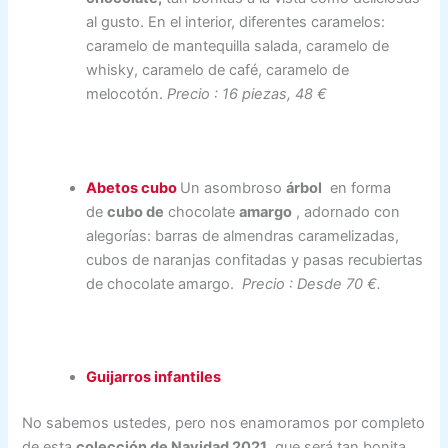
al gusto. En el interior, diferentes caramelos:
caramelo de mantequilla salada, caramelo de
whisky, caramelo de café, caramelo de
melocotón.
Precio : 16 piezas, 48 ​​€
Abetos cubo
Un asombroso
árbol
en forma
de
cubo de
chocolate
amargo
, adornado con
alegorías: barras de almendras caramelizadas,
cubos de naranjas confitadas y pasas recubiertas
de chocolate amargo.
Precio : Desde 70 €.
Guijarros infantiles
No sabemos ustedes, pero nos enamoramos por completo
de esta
colección de Navidad 2021
que será tan bonita