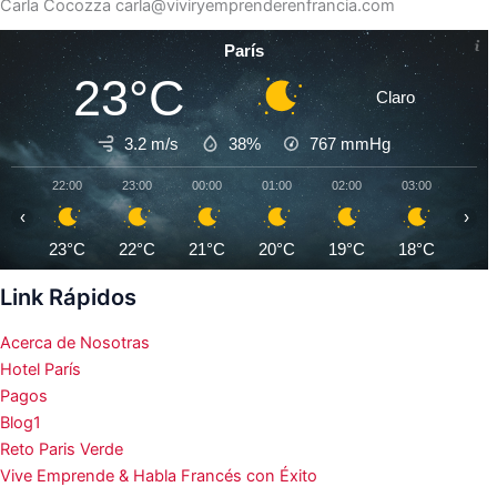
Carla Cocozza
carla@viviryemprenderenfrancia.com
París
23°C
Claro
3.2 m/s
38%
767
mmHg
22:00
23:00
00:00
01:00
02:00
03:00
04:0
‹
›
23°C
22°C
21°C
20°C
19°C
18°C
17°
Link Rápidos
Acerca de Nosotras
Hotel París
Pagos
Blog1
Reto Paris Verde
Vive Emprende & Habla Francés con Éxito