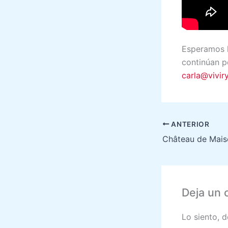
Esperamos h
continúan p
carla@vivi
ANTERIOR
Château de Mais
Deja un 
Lo siento, 