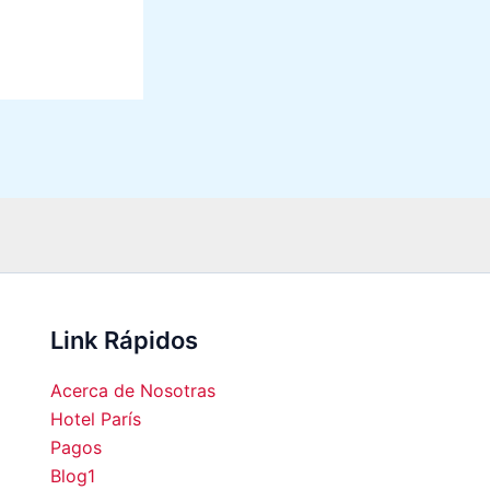
Link Rápidos
Acerca de Nosotras
Hotel París
Pagos
Blog1
00
04:00
05:00
06:00
07:00
08:00
09:00
10:0