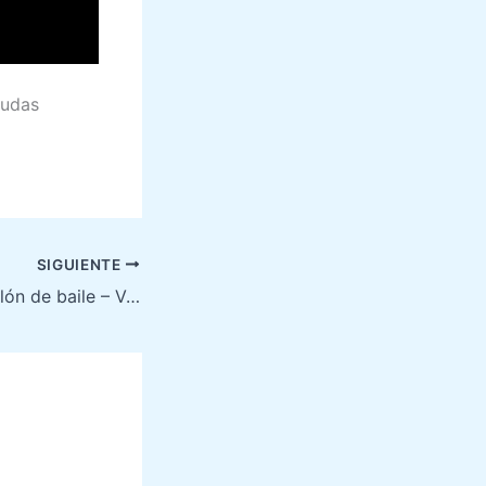
dudas
SIGUIENTE
Le Bosquet del salón de baile – Versalles