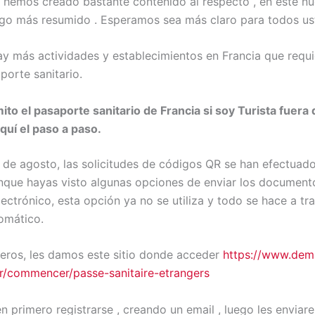
 hemos creado bastante contenido al respecto , en este n
algo más resumido . Esperamos sea más claro para todos us
y más actividades y establecimientos en Francia que requi
porte sanitario.
to el pasaporte sanitario de Francia si soy Turista fuera 
uí el paso a paso.
 de agosto, las solicitudes de códigos QR se han efectuado 
unque hayas visto algunas opciones de enviar los document
ectrónico, esta opción ya no se utiliza y todo se hace a tr
omático.
jeros, les damos este sitio donde acceder
https://www.dem
.fr/commencer/passe-sanitaire-etrangers
 primero registrarse , creando un email , luego les enviare