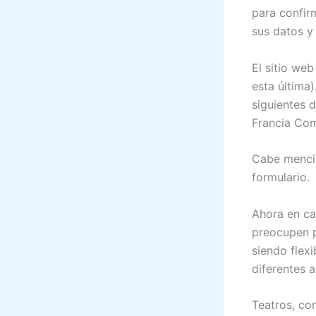
para confir
sus datos y
El sitio we
esta última
siguientes 
Francia Co
Cabe mencio
formulario.
Ahora en ca
preocupen p
siendo flex
diferentes 
Teatros, co