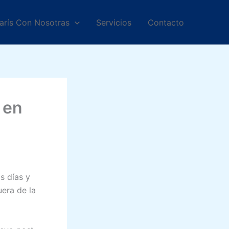
arís Con Nosotras
Servicios
Contacto
 en
s días y
uera de la