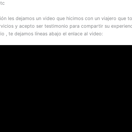
tc
ión les dejamos un video que hicimos con un viajero que 
rvicios y acepto ser testimonio para compartir su experienc
io , te dejamos líneas abajo el enlace al video: