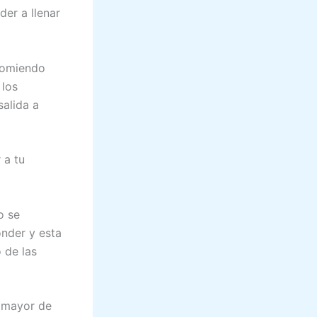
er a llenar
ecomiendo
 los
salida a
 a tu
o se
nder y esta
 de las
s mayor de