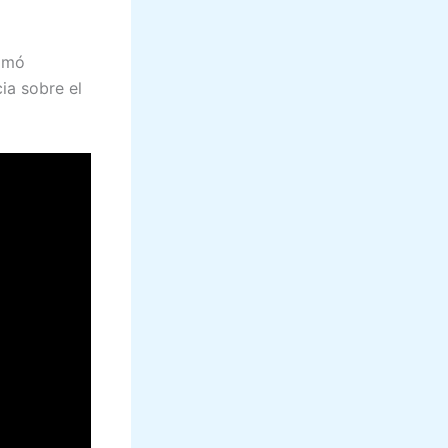
tomó
ia sobre el