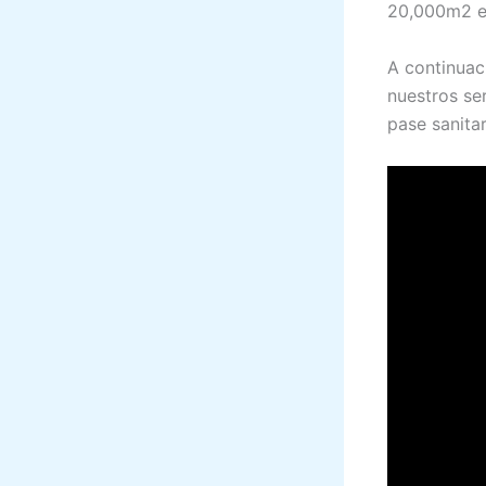
20,000m2 e
A continuac
nuestros se
pase sanitar