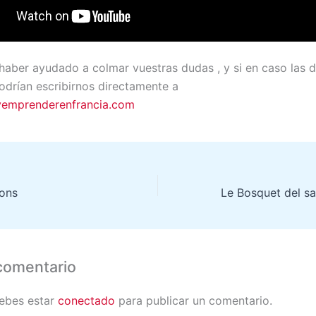
aber ayudado a colmar vuestras dudas , y si en caso las 
odrían escribirnos directamente a
ryemprenderenfrancia.com
ons
comentario
debes estar
conectado
para publicar un comentario.