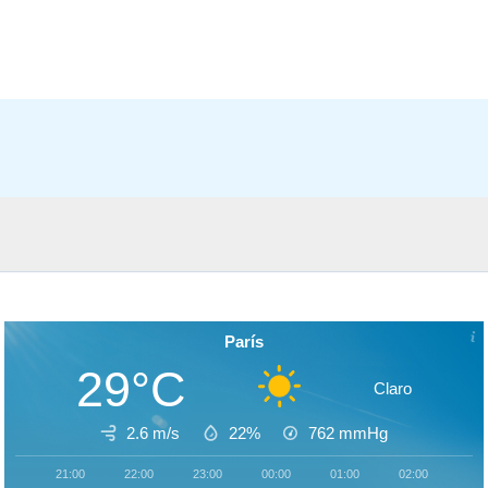
París
29°C
Claro
2.6 m/s
22%
762
mmHg
21:00
22:00
23:00
00:00
01:00
02:00
03: