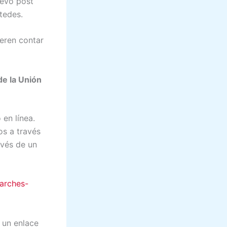
uevo post
tedes.
eren contar
de la Unión
en línea.
os a través
avés de un
arches-
 un enlace