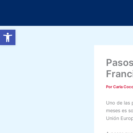
Ir
al
contenido
Abrir barra de herramientas
Pasos
Franc
Por
Carla Coc
Uno de las 
meses es so
Unión Euro