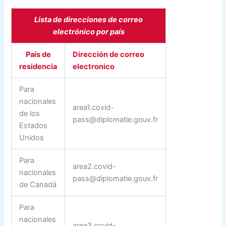
Lista de direcciones de correo
electrónico por país
País de
Dirección de correo
residencia
electronico
Para
nacionales
area1.covid-
de los
pass@diplomatie.gouv.fr
Estados
Unidos
Para
area2.covid-
nacionales
pass@diplomatie.gouv.fr
de Canadá
Para
nacionales
area3.covid-