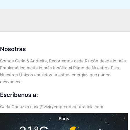
Nosotras
Somos Carla & Andreita, Recorremos cada Rincón desde lo más
Emblemático hasta lo más Insólito al Ritmo de Nuestros Pies.
Nuestros Únicos amuletos nuestras energías que nunca
desvanece.
Escríbenos a:
Carla Cocozza
carla@viviryemprenderenfrancia.com
París