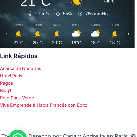
21°C
Claro
2.7 m/s
55%
766
mmHg
00:00
01:00
02:00
03:00
04:00
05:00
06:0
‹
›
21°C
20°C
20°C
19°C
18°C
18°C
17°
Link Rápidos
Acerca de Nosotras
Hotel París
Pagos
Blog1
Reto Paris Verde
Vive Emprende & Habla Francés con Éxito
Todos los Derecho por Carla y Andreita en París ©