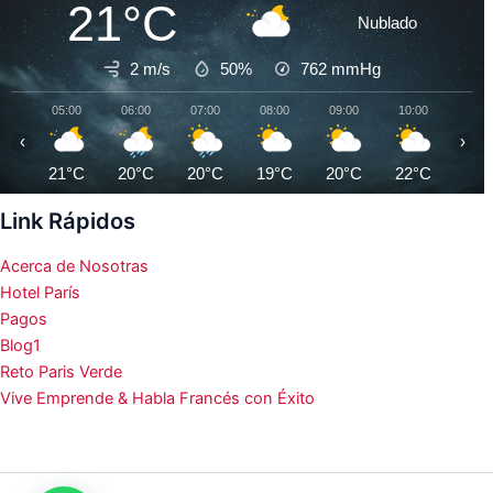
21°C
Nublado
2 m/s
50%
762
mmHg
05:00
06:00
07:00
08:00
09:00
10:00
11:0
‹
›
21°C
20°C
20°C
19°C
20°C
22°C
23°
Link Rápidos
Acerca de Nosotras
Hotel París
Pagos
Blog1
Reto Paris Verde
Vive Emprende & Habla Francés con Éxito