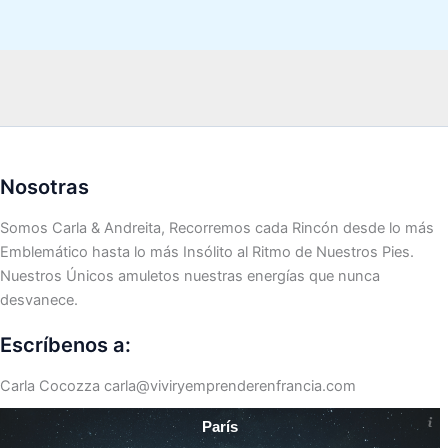
Nosotras
Somos Carla & Andreita, Recorremos cada Rincón desde lo más
Emblemático hasta lo más Insólito al Ritmo de Nuestros Pies.
Nuestros Únicos amuletos nuestras energías que nunca
desvanece.
Escríbenos a:
Carla Cocozza
carla@viviryemprenderenfrancia.com
París