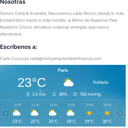
Nosotras
Somos Carla & Andreita, Recorremos cada Rincón desde lo más
Emblemático hasta lo más Insólito al Ritmo de Nuestros Pies.
Nuestros Únicos amuletos nuestras energías que nunca
desvanece.
Escríbenos a:
Carla Cocozza
carla@viviryemprenderenfrancia.com
París
23°C
Nublado
1.6 m/s
38%
766
mmHg
11:00
12:00
13:00
14:00
15:00
16:00
17:0
‹
›
23°C
25°C
26°C
28°C
29°C
30°C
30°