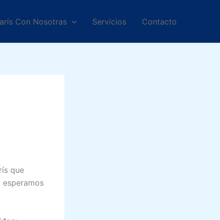
arís Con Nosotras
Servicios
Contacto
rís que
a, esperamos