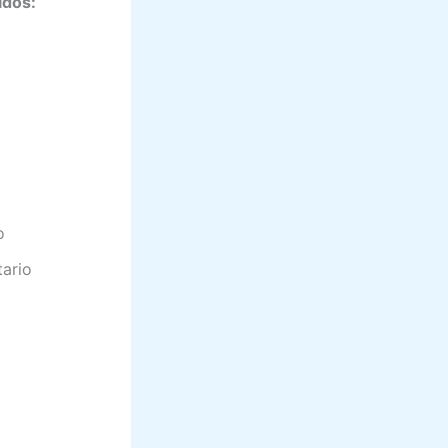
idos:
o
tario