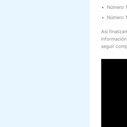
Número 17
Número 1
Así finaliza
información
seguir comp