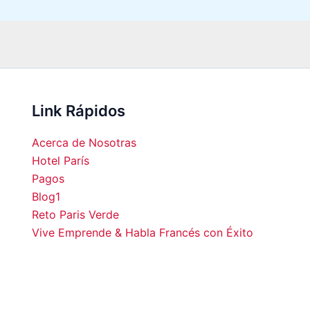
Link Rápidos
Acerca de Nosotras
Hotel París
Pagos
Blog1
00
16:00
17:00
18:00
19:00
20:00
21:00
22:0
Reto Paris Verde
Vive Emprende & Habla Francés con Éxito
°C
30°C
30°C
30°C
30°C
30°C
28°C
27°