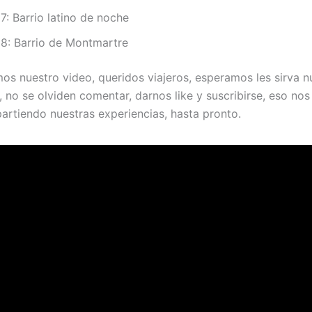
: Barrio latino de noche
8: Barrio de Montmartre
mos nuestro video, queridos viajeros, esperamos les sirva n
, no se olviden comentar, darnos like y suscribirse, eso nos
artiendo nuestras experiencias, hasta pronto.