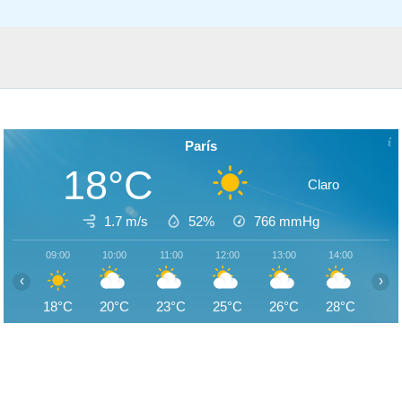
París
18°C
Claro
1.7 m/s
52%
766
mmHg
09:00
10:00
11:00
12:00
13:00
14:00
15:
‹
›
18°C
20°C
23°C
25°C
26°C
28°C
29