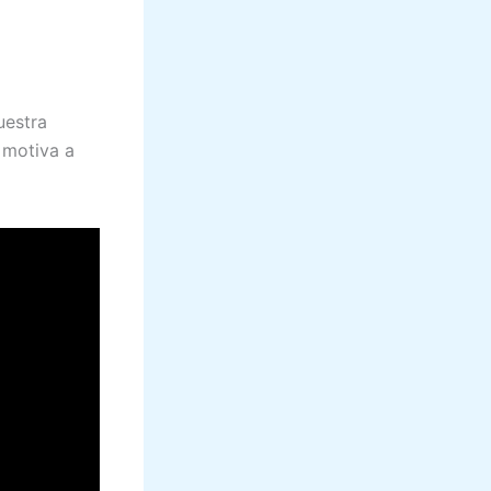
uestra
 motiva a