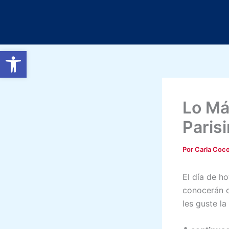
Ir
al
contenido
Abrir barra de herramientas
Lo Má
Paris
Por
Carla Coc
El día de h
conocerán c
les guste la