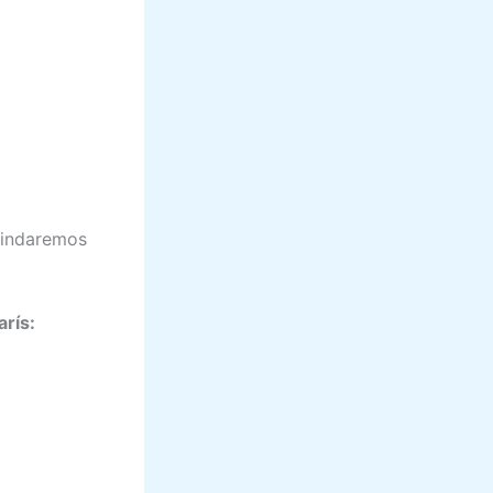
rindaremos
rís: