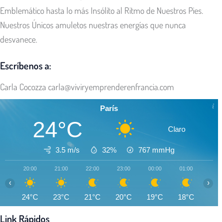
Emblemático hasta lo más Insólito al Ritmo de Nuestros Pies.
Nuestros Únicos amuletos nuestras energías que nunca
desvanece.
Escríbenos a:
Carla Cocozza
carla@viviryemprenderenfrancia.com
París
24°C
Claro
3.5 m/s
32%
767
mmHg
20:00
21:00
22:00
23:00
00:00
01:00
02:0
‹
›
24°C
23°C
21°C
20°C
19°C
18°C
17°
Link Rápidos