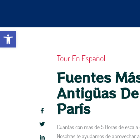
Ir
al
contenido
Abrir barra de herramientas
Tour En Español
Fuentes Má
Antigüas De
París
Cuantas con mas de 5 Horas de escala e
Nosotras te ayudamos de aprovechar a 