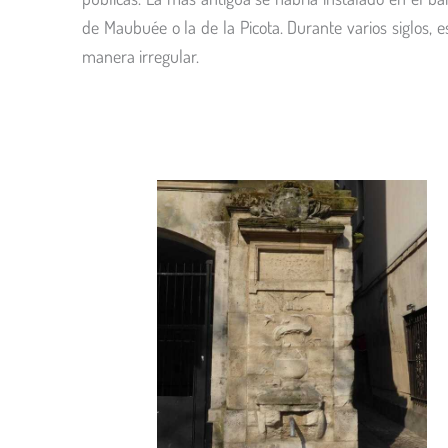
de Maubuée o la de la Picota. Durante varios siglos,
manera irregular.