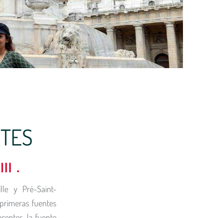
NTES
II .
le y Pré-Saint-
 primeras fuentes
ocentes, la fuente