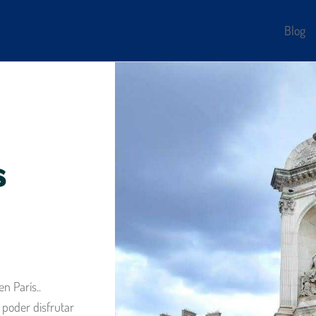
Blog
s
n París..
poder disfrutar