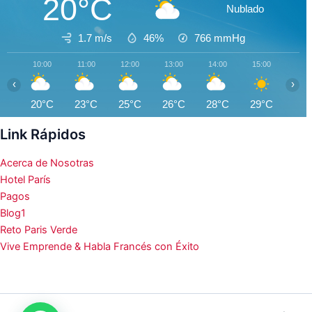
20°C
Nublado
1.7 m/s
46%
766
mmHg
10:00
11:00
12:00
13:00
14:00
15:00
16:0
‹
›
20°C
23°C
25°C
26°C
28°C
29°C
30°
Link Rápidos
Acerca de Nosotras
Hotel París
Pagos
Blog1
Reto Paris Verde
Vive Emprende & Habla Francés con Éxito