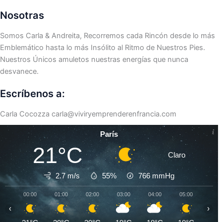
Nosotras
Somos Carla & Andreita, Recorremos cada Rincón desde lo más
Emblemático hasta lo más Insólito al Ritmo de Nuestros Pies.
Nuestros Únicos amuletos nuestras energías que nunca
desvanece.
Escríbenos a:
Carla Cocozza
carla@viviryemprenderenfrancia.com
París
21°C
Claro
2.7 m/s
55%
766
mmHg
00:00
01:00
02:00
03:00
04:00
05:00
06:0
‹
›