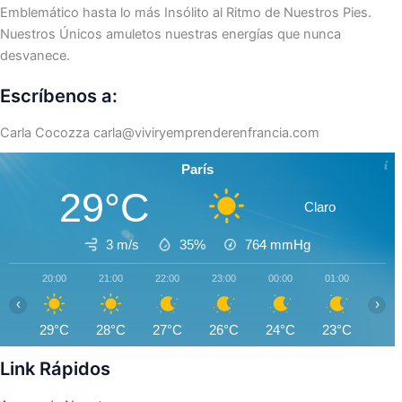
Emblemático hasta lo más Insólito al Ritmo de Nuestros Pies.
Nuestros Únicos amuletos nuestras energías que nunca
desvanece.
Escríbenos a:
Carla Cocozza
carla@viviryemprenderenfrancia.com
París
29°C
Claro
3 m/s
35%
764
mmHg
20:00
21:00
22:00
23:00
00:00
01:00
02:0
‹
›
29°C
28°C
27°C
26°C
24°C
23°C
22°
Link Rápidos