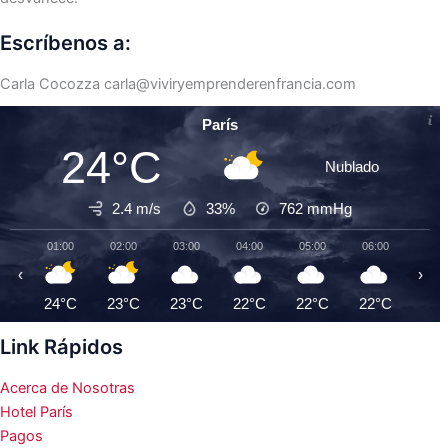
Escríbenos a:
Carla Cocozza
carla@viviryemprenderenfrancia.com
París
24°C
Nublado
2.4 m/s
33%
762
mmHg
01:00
02:00
03:00
04:00
05:00
06:00
07:0
‹
›
24°C
23°C
23°C
22°C
22°C
22°C
22°
Link Rápidos
Acerca de Nosotras
Hotel París
Pagos