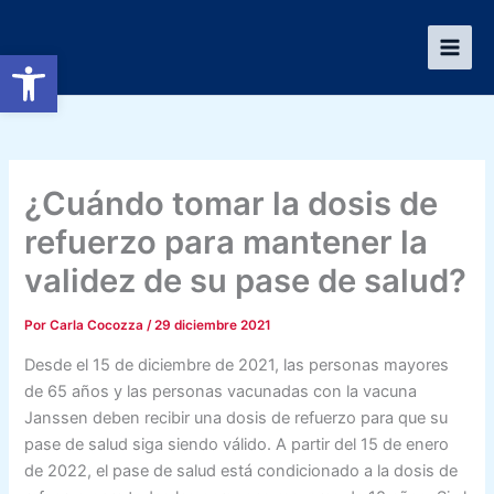
Ir
al
Abrir barra de herramientas
contenido
¿Cuándo tomar la dosis de
refuerzo para mantener la
validez de su pase de salud?
Por
Carla Cocozza
/
29 diciembre 2021
Desde el 15 de diciembre de 2021, las personas mayores
de 65 años y las personas vacunadas con la vacuna
Janssen deben recibir una dosis de refuerzo para que su
pase de salud siga siendo válido. A partir del 15 de enero
de 2022, el pase de salud está condicionado a la dosis de