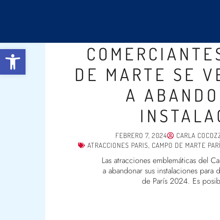
Ir
al
contenido
COMERCIANTE
Abrir barra de herramientas
DE MARTE SE V
A ABANDO
INSTALA
FEBRERO 7, 2024
CARLA COCOZ
ATRACCIONES PARIS
,
CAMPO DE MARTE PAR
Las atracciones emblemáticas del C
a abandonar sus instalaciones para 
de París 2024. Es posi