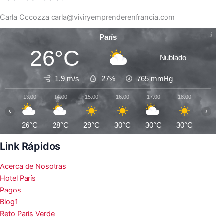
Carla Cocozza
carla@viviryemprenderenfrancia.com
París
26°C
Nublado
1.9 m/s
27%
765
mmHg
13:00
14:00
15:00
16:00
17:00
18:00
19:0
‹
›
26°C
28°C
29°C
30°C
30°C
30°C
30°
Link Rápidos
Acerca de Nosotras
Hotel París
Pagos
Blog1
Reto Paris Verde