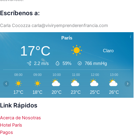
Escríbenos a:
Carla Cocozza
carla@viviryemprenderenfrancia.com
París
17°C
Claro
2.2 m/s
59%
766
mmHg
08:00
09:00
10:00
11:00
12:00
13:00
14:0
‹
›
17°C
18°C
20°C
23°C
25°C
26°C
28°
Link Rápidos
Acerca de Nosotras
Hotel París
Pagos