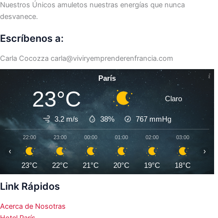
Nuestros Únicos amuletos nuestras energías que nunca
desvanece.
Escríbenos a:
Carla Cocozza
carla@viviryemprenderenfrancia.com
París
23°C
Claro
3.2 m/s
38%
767
mmHg
22:00
23:00
00:00
01:00
02:00
03:00
04:0
‹
›
23°C
22°C
21°C
20°C
19°C
18°C
17°
Link Rápidos
Acerca de Nosotras