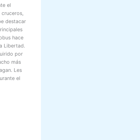
te el
 cruceros,
be destacar
rincipales
tobus hace
a Libertad.
uirido por
mucho más
pagan. Les
urante el