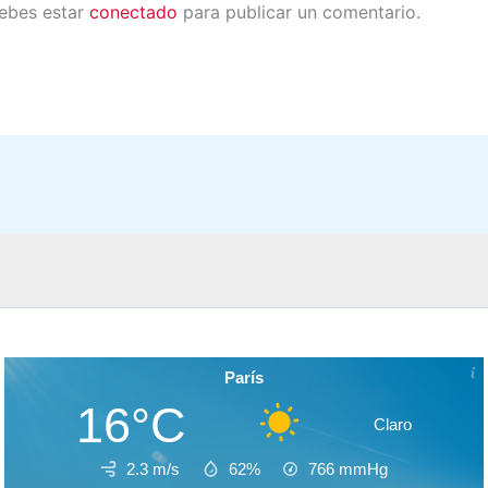
debes estar
conectado
para publicar un comentario.
París
16°C
Claro
2.3 m/s
62%
766
mmHg