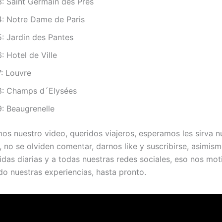
: Saint Germain des Prés
: Notre Dame de Paris
: Jardin des Pantes
 Hotel de Ville
: Louvre
: Champs d´Elysées
: Beaugrenelle
mos nuestro video, queridos viajeros, esperamos les sirva n
, no se olviden comentar, darnos like y suscribirse, asimis
idas diarias y a todas nuestras redes sociales, eso nos mot
o nuestras experiencias, hasta pronto.