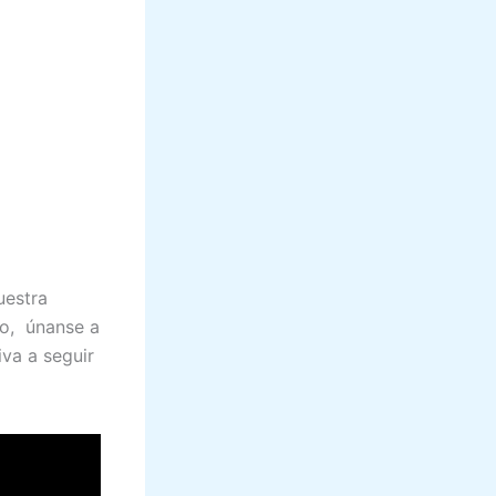
uestra
mo, únanse a
iva a seguir