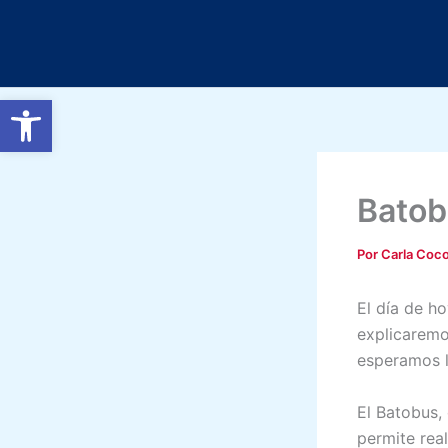
Ir
al
contenido
Abrir barra de herramientas
Batob
Por
Carla Coc
El día de h
explicaremo
esperamos l
El Batobus,
permite rea