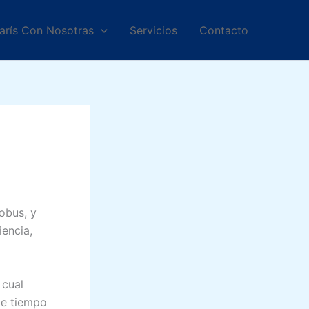
arís Con Nosotras
Servicios
Contacto
obus, y
iencia,
 cual
de tiempo