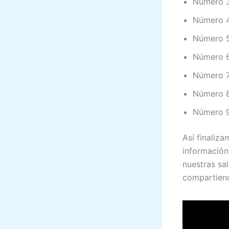
Número 3
Número 4
Número 5
Número 6:
Número 7
Número 8
Número 9
Así finaliza
información
nuestras sal
compartiend