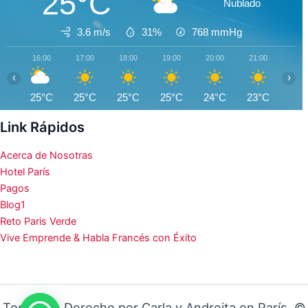
25°C
Nublado
3.6 m/s
31%
768
mmHg
16:00
17:00
18:00
19:00
20:00
21:00
22:0
‹
›
25°C
25°C
25°C
25°C
24°C
23°C
21°
Link Rápidos
Acerca de Nosotras
Hotel París
Pagos
Blog1
Reto Paris Verde
Vive Emprende & Habla Francés con Éxito
Todos los Derecho por Carla y Andreita en París ©