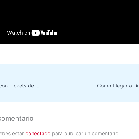
Estafas en París con Tickets de Tren
comentario
debes estar
conectado
para publicar un comentario.