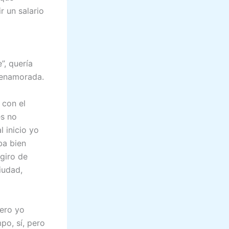
r un salario
, quería
a enamorada.
 con el
es no
l inicio yo
ba bien
giro de
iudad,
pero yo
po, sí, pero