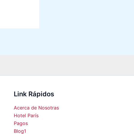
Link Rápidos
Acerca de Nosotras
Hotel París
Pagos
Blog1
00
07:00
08:00
09:00
10:00
11:00
12:00
13:0