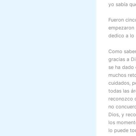
yo sabía que
Fueron cinc
empezaron a
dedico a lo
Como saben 
gracias a D
se ha dado 
muchos reto
cuidados, p
todas las á
reconozco 
no concuerd
Dios, y rec
los momento
lo puede to