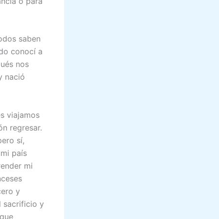
ancia o para
todos saben
do conocí a
ués nos
y nació
es viajamos
ón regresar.
ero sí,
mi país
render mi
nceses
cero y
sacrificio y
 que