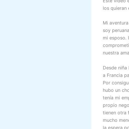
Este video 
los quieran
Mi aventura
soy peruana
mi esposo.
comprometi
nuestra ama
Desde niña 
a Francia p
Por consigui
hubo un cho
tenía mi emp
propio nego
tienen otra
mucho menos
la espera p