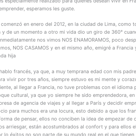
es especialmente realizado para quienes desean vivir en Fr
 emprender, esperamos les guste.
 comenzó en enero del 2012, en la ciudad de Lima, como 
 y de un momento a otro mi vida dio un giro de 360° cuan
 Inmediatamente nos vimos NOS ENAMORAMOS, poco desp
mos, NOS CASAMOS y en el mismo año, emigré a Francia 
da hija
hablo francés, ya que, a muy temprana edad con mis padr
ara vivir por tres años, siempre estuvo es mi mente y coraz
ente, al llegar a Francia, no tuve problemas con el idioma p
que cultural, ya que yo siempre he sido emprendedora, en 
resa de agencia de viajes y al llegar a París y decidir emp
cio para muchos era una locura, esto debido a que los fra
 forma de pensar, ellos no conciben la idea de empezar de 
 arriesgar, están acostumbrados al confort y para ellos el 
or lo éxitos no son parte de su mundo real en el que tienen