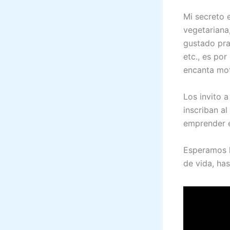
Mi secreto 
vegetariana
gustado pra
etc., es por
encanta moti
Los invito 
inscriban al
emprender e
Esperamos l
de vida, has