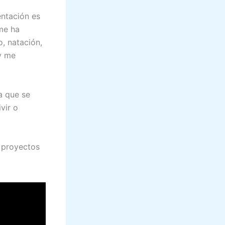
entación es
me ha
, natación,
 y me
a que se
vir o
 proyectos