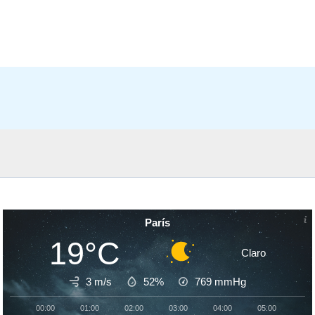
París
19°C
Claro
3 m/s
52%
769
mmHg
00:00
01:00
02:00
03:00
04:00
05:00
06: