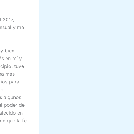
l 2017,
ensual y me
y bien,
ás en mí y
cipio, tuve
aba más
fíos para
e,
 algunos
el poder de
talecido en
me que la fe