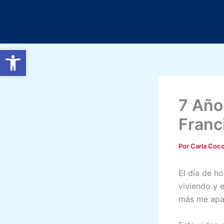
Ir
al
contenido
Abrir barra de herramientas
7 Año
Franc
Por
Carla Coc
El día de h
viviendo y 
más me apa