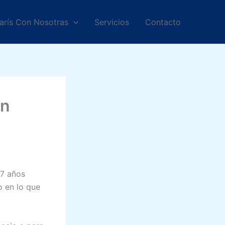
arís Con Nosotras
Servicios
Contacto
en
 7 años
o en lo que