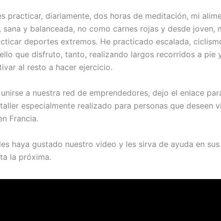
es practicar, diariamente, dos horas de meditación, mi alim
, sana y balanceada, no como carnes rojas y desde joven, 
cticar deportes extremos. He practicado escalada, ciclismo
 ello que disfruto, tanto, realizando largos recorridos a pie
var al resto a hacer ejercicio.
a unirse a nuestra red de emprendedores, dejo el enlace par
 taller especialmente realizado para personas que deseen vi
n Francia.
es haya gustado nuestro video y les sirva de ayuda en sus
ta la próxima.