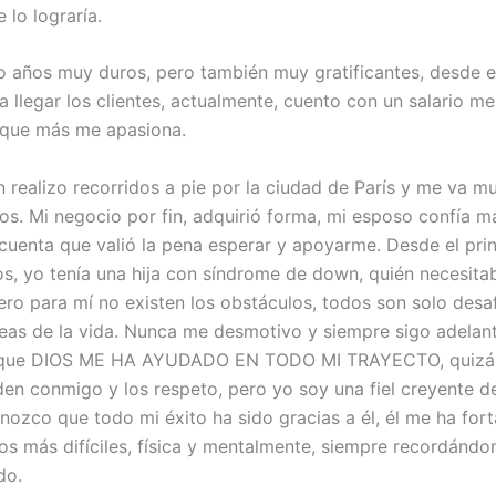
 lo lograría.
o años muy duros, pero también muy gratificantes, desde e
 llegar los clientes, actualmente, cuento con un salario m
 que más me apasiona.
realizo recorridos a pie por la ciudad de París y me va mu
ios. Mi negocio por fin, adquirió forma, mi esposo confía m
cuenta que valió la pena esperar y apoyarme. Desde el prin
s, yo tenía una hija con síndrome de down, quién necesit
ero para mí no existen los obstáculos, todos son solo desa
reas de la vida. Nunca me desmotivo y siempre sigo adelant
que DIOS ME HA AYUDADO EN TODO MI TRAYECTO, quizás
en conmigo y los respeto, pero yo soy una fiel creyente d
onozco que todo mi éxito ha sido gracias a él, él me ha for
s más difíciles, física y mentalmente, siempre recordándo
do.