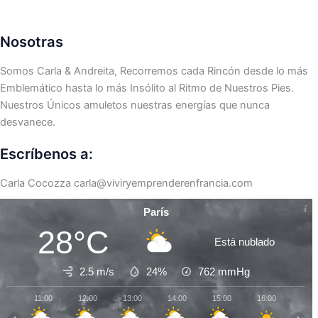
Nosotras
Somos Carla & Andreita, Recorremos cada Rincón desde lo más
Emblemático hasta lo más Insólito al Ritmo de Nuestros Pies.
Nuestros Únicos amuletos nuestras energías que nunca
desvanece.
Escríbenos a:
Carla Cocozza
carla@viviryemprenderenfrancia.com
París
28°C
Está nublado
2.5 m/s
24%
762
mmHg
11:00
12:00
13:00
14:00
15:00
16:00
17:0