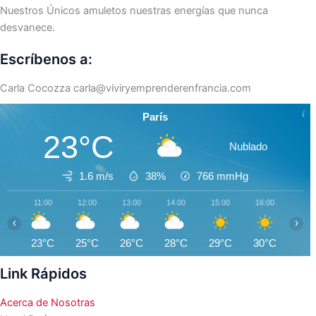
Nuestros Únicos amuletos nuestras energías que nunca
desvanece.
Escríbenos a:
Carla Cocozza
carla@viviryemprenderenfrancia.com
París
23°C
Nublado
1.6 m/s
38%
766
mmHg
11:00
12:00
13:00
14:00
15:00
16:00
17:0
‹
›
23°C
25°C
26°C
28°C
29°C
30°C
30°
Link Rápidos
Acerca de Nosotras