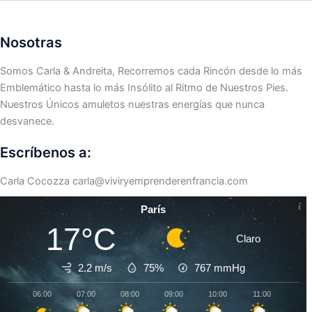
Nosotras
Somos Carla & Andreita, Recorremos cada Rincón desde lo más
Emblemático hasta lo más Insólito al Ritmo de Nuestros Pies.
Nuestros Únicos amuletos nuestras energías que nunca
desvanece.
Escríbenos a:
Carla Cocozza
carla@viviryemprenderenfrancia.com
París
17°C
Claro
2.2 m/s
75%
767
mmHg
06:00
07:00
08:00
09:00
10:00
11:00
12:0