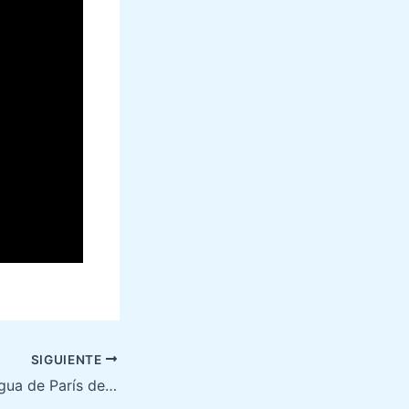
SIGUIENTE
La Casa más Antigua de París de Nicolás Flamel & la Piedra Filosofal