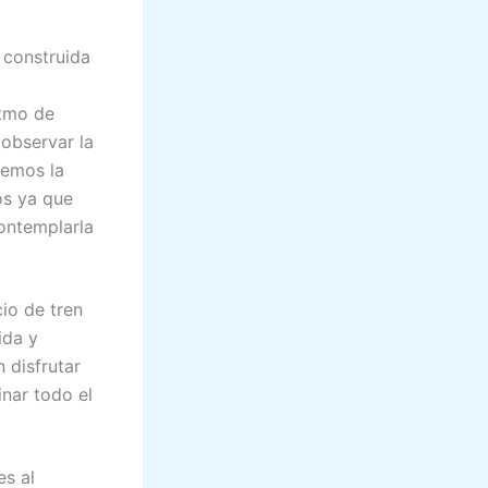
e construida
itmo de
observar la
remos la
os ya que
ontemplarla
cio de tren
ida y
 disfrutar
inar todo el
es al