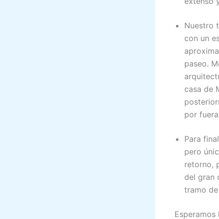
extenso 
Nuestro t
con un es
aproxima
paseo. M
arquitect
casa de M
posterio
por fuera
Para fina
pero únic
retorno, 
del gran 
tramo de 
Esperamos l