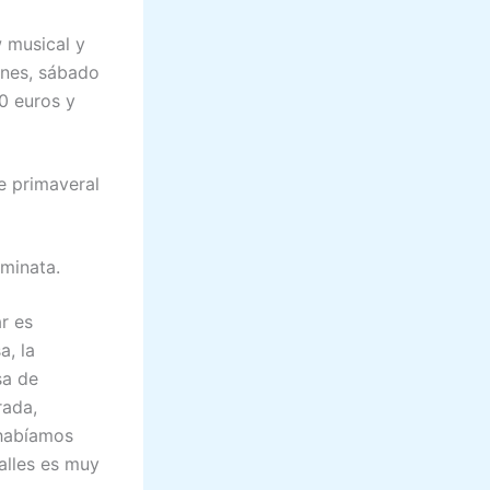
w musical y
rnes, sábado
0 euros y
je primaveral
aminata.
r es
, la
sa de
rada,
 habíamos
alles es muy