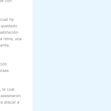
se con
 cual ha
ha quedado
habitación
a reina, una
ente,
ción
tosas
 la cual
 asesinaron
ra atacar a