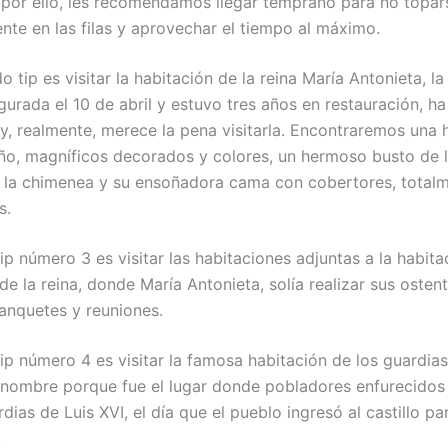
 por ello, les recomendamos llegar temprano para no topar
te en las filas y aprovechar el tiempo al máximo.
o tip es visitar la habitación de la reina María Antonieta, la
gurada el 10 de abril y estuvo tres años en restauración, 
 y, realmente, merece la pena visitarla. Encontraremos una 
o, magníficos decorados y colores, un hermoso busto de l
e la chimenea y su ensoñadora cama con cobertores, totalm
s.
ip número 3 es visitar las habitaciones adjuntas a la habita
 de la reina, donde María Antonieta, solía realizar sus osten
banquetes y reuniones.
ip número 4 es visitar la famosa habitación de los guardias,
e nombre porque fue el lugar donde pobladores enfurecidos
rdias de Luis XVI, el día que el pueblo ingresó al castillo pa
.