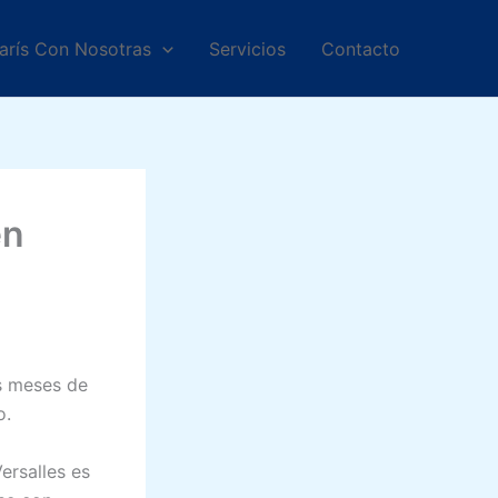
arís Con Nosotras
Servicios
Contacto
en
os meses de
o.
Versalles es