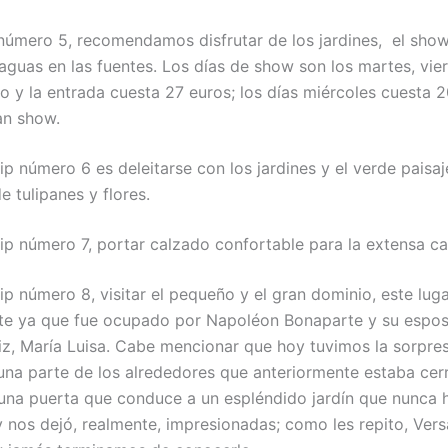
 número 5, recomendamos disfrutar de los jardines, el sho
guas en las fuentes. Los días de show son los martes, vie
 y la entrada cuesta 27 euros; los días miércoles cuesta 2
an show.
ip número 6 es deleitarse con los jardines y el verde paisa
 tulipanes y flores.
ip número 7, portar calzado confortable para la extensa c
ip número 8, visitar el pequeño y el gran dominio, este luga
te ya que fue ocupado por Napoléon Bonaparte y su esposa
iz, María Luisa. Cabe mencionar que hoy tuvimos la sorpre
una parte de los alrededores que anteriormente estaba cer
 una puerta que conduce a un espléndido jardín que nunca
y nos dejó, realmente, impresionadas; como les repito, Vers