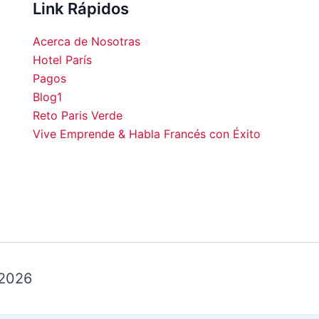
Link Rápidos
Acerca de Nosotras
Hotel París
Pagos
Blog1
00
06:00
07:00
08:00
09:00
10:00
11:00
12:0
Reto Paris Verde
Vive Emprende & Habla Francés con Éxito
°C
16°C
15°C
16°C
18°C
20°C
22°C
24°
 2026