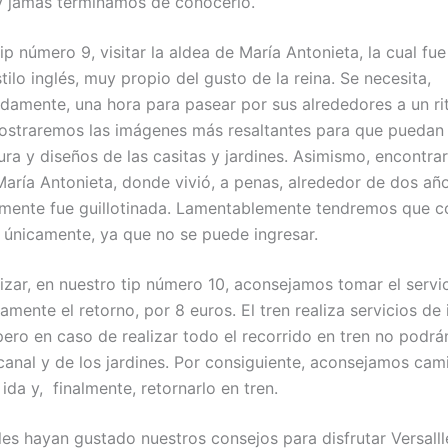
y jamás terminamos de conocerlo.
ip número 9, visitar la aldea de María Antonieta, la cual fu
tilo inglés, muy propio del gusto de la reina. Se necesita,
damente, una hora para pasear por sus alrededores a un r
ostraremos las imágenes más resaltantes para que puedan 
ura y diseños de las casitas y jardines. Asimismo, encontra
aría Antonieta, donde vivió, a penas, alrededor de dos añ
rmente fue guillotinada. Lamentablemente tendremos que c
 únicamente, ya que no se puede ingresar.
lizar, en nuestro tip número 10, aconsejamos tomar el servi
amente el retorno, por 8 euros. El tren realiza servicios de 
pero en caso de realizar todo el recorrido en tren no podrán
canal y de los jardines. Por consiguiente, aconsejamos cam
ida y, finalmente, retornarlo en tren.
es hayan gustado nuestros consejos para disfrutar Versalll