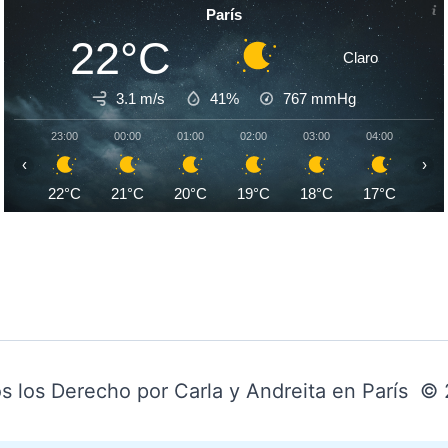
París
22°C
Claro
3.1 m/s
41%
767
mmHg
23:00
00:00
01:00
02:00
03:00
04:00
05:
‹
›
22°C
21°C
20°C
19°C
18°C
17°C
17
s los Derecho por Carla y Andreita en París ©