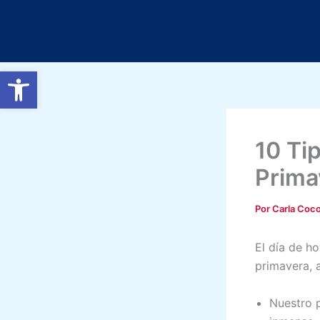
Ir
al
contenido
Abrir barra de herramientas
10 Ti
Prima
Por
Carla Coc
El día de h
primavera, a
Nuestro p