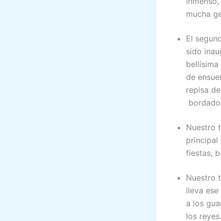
inmenso,
mucha gen
El segund
sido inau
bellísima
de ensueñ
repisa d
bordado
Nuestro t
principal
fiestas, 
Nuestro t
lleva es
a los gua
los reyes