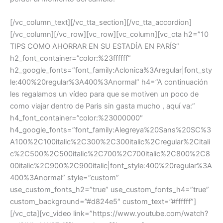
[/vc_column_text][/vc_tta_section][/vc_tta_accordion]
[/vc_column][/vc_row][vc_row][vc_column][vc_cta h2=”10
TIPS COMO AHORRAR EN SU ESTADÍA EN PARÍS”
h2_font_container=”color:%23ffffff”
h2_google_fonts=”font_family:Aclonica%3Aregular|font_sty
le:400%20regular%3A400%3Anormal” h4=”A continuación
les regalamos un vídeo para que se motiven un poco de
como viajar dentro de Paris sin gasta mucho , aquí va:”
h4_font_container=”color:%23000000″
h4_google_fonts=”font_family:Alegreya%20Sans%20SC%3
A100%2C100italic%2C300%2C300italic%2Cregular%2Citali
c%2C500%2C500italic%2C700%2C700italic%2C800%2C8
00italic%2C900%2C900italic|font_style:400%20regular%3A
400%3Anormal” style=”custom”
use_custom_fonts_h2=”true” use_custom_fonts_h4=”true”
custom_background=”#d824e5″ custom_text=”#ffffff”]
[/vc_cta][vc_video link=”https://www.youtube.com/watch?