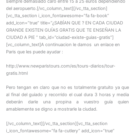
siempre demasiado caro entre 15 a 25 euros dependiendo
del aeropuerto.[/vc_column_text][/vc_tta_section]
[vc_tta_section i_icon_fontawesome=”fa fa-book”
add_icon=”true” title=”¿SABÍAN QUE ? EN CADA CIUDAD
GRANDE EXISTEN GUÍAS GRATIS QUE TE ENSEÑAN LA
CIUDAD A PIE ” tab_id=”ciudad-existe-guias-gratis”]
[vc_column_text]A continuacion le damos un enlace en
Paris que les puede ayudar :
http://www.newparistours.com/es/tours-diarios/tour-
gratis.html
Pero tengan en claro que no es totalmente gratuito ya que
al final del guiado y recorrido el cual dura 3 horas y media
deberán darle una propina a vuestro guía quien
amablemente se digno a mostrarle la ciudad.
[/vc_column_text][/vc_tta_section][vc_tta_section
i_icon_fontawesome=”fa fa-cutlery” add_icon=”true”