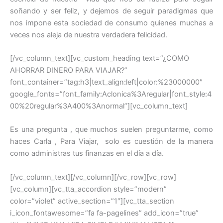
soñando y ser feliz, y dejemos de seguir paradigmas que
nos impone esta sociedad de consumo quienes muchas a
veces nos aleja de nuestra verdadera felicidad.
[/vc_column_text][vc_custom_heading text=”¿COMO
AHORRAR DINERO PARA VIAJAR?”
font_container=”tag:h3|text_align:left|color:%23000000″
google_fonts=”font_family:Aclonica%3Aregular|font_style:4
00%20regular%3A400%3Anormal”][vc_column_text]
Es una pregunta , que muchos suelen preguntarme, como
haces Carla , Para Viajar, solo es cuestión de la manera
como administras tus finanzas en el día a día.
[/vc_column_text][/vc_column][/vc_row][vc_row]
[vc_column][vc_tta_accordion style=”modern”
color=”violet” active_section=”1″][vc_tta_section
i_icon_fontawesome=”fa fa-pagelines” add_icon=”true”