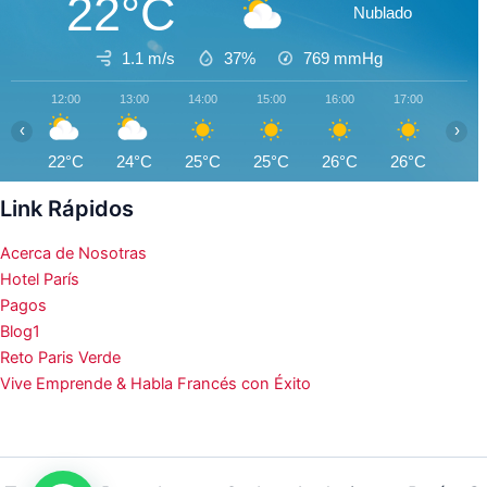
22°C
Nublado
1.1 m/s
37%
769
mmHg
12:00
13:00
14:00
15:00
16:00
17:00
18:0
‹
›
22°C
24°C
25°C
25°C
26°C
26°C
26°
Link Rápidos
Acerca de Nosotras
Hotel París
Pagos
Blog1
Reto Paris Verde
Vive Emprende & Habla Francés con Éxito