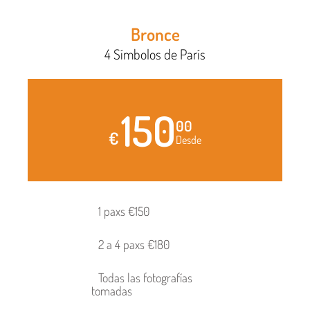
Bronce
4 Símbolos de París
150
00
€
Desde
1 paxs €150
2 a 4 paxs €180
Todas las fotografías
tomadas