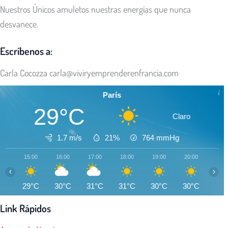
Nuestros Únicos amuletos nuestras energías que nunca
desvanece.
Escríbenos a:
Carla Cocozza
carla@viviryemprenderenfrancia.com
París
29°C
Claro
1.7 m/s
21%
764
mmHg
15:00
16:00
17:00
18:00
19:00
20:00
21:0
‹
›
29°C
30°C
31°C
31°C
30°C
30°C
29°
Link Rápidos