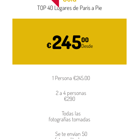
TOP 40 Lugares de París a Pie
245
00
€
Desde
1 Persona €245.00
2 a 4 personas
€290
Todas las
fotografías tomadas
Se te envían 50