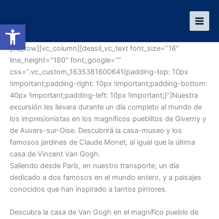
Ir
al
Abrir barra de herramientas
contenido
[vc_row][vc_column][deasil_vc_text font_size=”16″
line_height=”160″ font_google=””
css=”.vc_custom_1635381600641{padding-top: 10px
!important;padding-right: 10px !important;padding-bottom:
40px !important;padding-left: 10px !important;}”]Nuestra
excursión les llevara durante un día completo al mundo de
los impresionistas en los magníficos pueblitos de Giverny y
de Auvers-sur-Oise. Descubrirá la casa-museo y los
famosos jardines de Claude Monet, al igual que la última
casa de Vincent Van Gogh.
Saliendo desde París, en nuestro transporte, un día
dedicado a dos famosos en el mundo entero, y a paisajes
conocidos que han inspirado a tantos pintores.
Descubra la casa de Van Gogh en el magnífico pueblo de