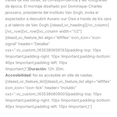
de época. El montaje diseñado por Dominique-Charles
janssens, presidente del Instituto Van Gogh, invita el
espectador a descubrir Auvers-sur-Oise a través de los ojos
y el talento de Van Gogh.[/deasil_vc_heading][/vc_column]
[/vc_row][vc_row][vc_column width=”1/2″]
[deasil_vc_feature_list align=”leftflex” icon_icon=”icon-
signal” header=”Detalles”
css=”.vc_custom_1635380658193{padding-top: 10px
!important;padding-right: 10px !important;padding-bottom:
40px !important;padding-left: 10px
!important;}”]
Duración:
12h 30m.
Accesibilidad:
No es accesible en silla de ruedas.
[/deasil_vc_feature_list][deasil_vc_feature_list align=”leftflex”
icon_icon=”icon-tick” header=”Incluido”
css=”.vc_custom_1635380609003{padding-top: 10px
!important;padding-right: 10px !important;padding-bottom:
40px !important;padding-left: 10px !important;}”]