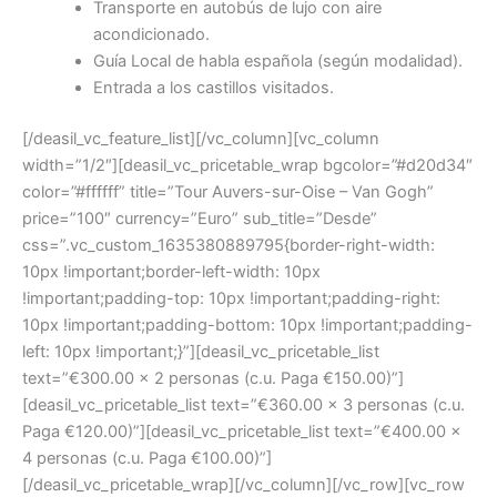
Transporte en autobús de lujo con aire
acondicionado.
Guía Local de habla española (según modalidad).
Entrada a los castillos visitados.
[/deasil_vc_feature_list][/vc_column][vc_column
width=”1/2″][deasil_vc_pricetable_wrap bgcolor=”#d20d34″
color=”#ffffff” title=”Tour Auvers-sur-Oise – Van Gogh”
price=”100″ currency=”Euro” sub_title=”Desde”
css=”.vc_custom_1635380889795{border-right-width:
10px !important;border-left-width: 10px
!important;padding-top: 10px !important;padding-right:
10px !important;padding-bottom: 10px !important;padding-
left: 10px !important;}”][deasil_vc_pricetable_list
text=”€300.00 x 2 personas (c.u. Paga €150.00)”]
[deasil_vc_pricetable_list text=”€360.00 x 3 personas (c.u.
Paga €120.00)”][deasil_vc_pricetable_list text=”€400.00 x
4 personas (c.u. Paga €100.00)”]
[/deasil_vc_pricetable_wrap][/vc_column][/vc_row][vc_row