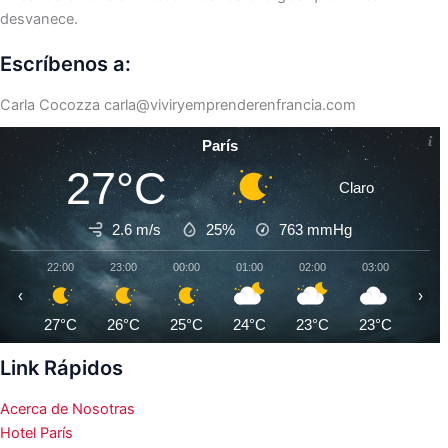
desvanece.
Escríbenos a:
Carla Cocozza
carla@viviryemprenderenfrancia.com
París
27°C
Claro
2.6 m/s
25%
763
mmHg
22:00
23:00
00:00
01:00
02:00
03:00
04:0
‹
›
27°C
26°C
25°C
24°C
23°C
23°C
22°
Link Rápidos
Acerca de Nosotras
Hotel París