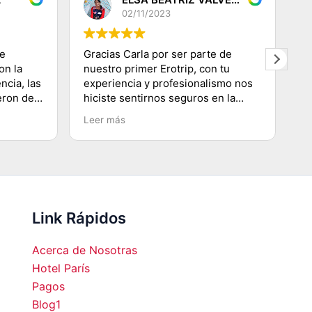
02/11/2023
de
Gracias Carla por ser parte de
G
on la
nuestro primer Erotrip, con tu
re
ncia, las
experiencia y profesionalismo nos
s
eron de
hiciste sentirnos seguros en la
di
s! Muy
ciudad Luz, conociendo lugares
q
Leer más
L
s de los
emblemáticos, subir a la Torre
p
oso
Eiffel, recorriendo el Río
se
Sena.......etc y agradecerte por
co
enseñarnos a movilizarnos en
m
metro en ésta ciudad
hermosa...Volveremos!!!!
Link Rápidos
Acerca de Nosotras
Hotel París
Pagos
Blog1
00
01:00
02:00
03:00
04:00
05:00
06:00
07:0