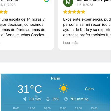
11/11/2023
11/11/2023
 una escala de 14 horas y
Excelente experiencia, pu
mejor decisión, conocimos
personalizar mi recorrido c
lemas de París además de
ayuda de Karla y su experie
r el Sena, muchas Gracias a
entradas preferenciales fu
 a su equipo y 100%
lo mejor te ahorras las fila
s
Leer más
dado, saludos desde
buenos tips y explicacione
lugares visitados. Es herm
París!
París
31°C
Claro
1.8 m/s
19%
763
mmHg
18:00
19:00
20:00
21:00
22:00
23:00
00: