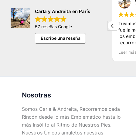
11/11/2023
Carla y Andreita en París
hermosa persona nos encanto
Tuvimos
57 reseñas Google
conocer tantos lugares y de una
fue la 
manera muy dinamica y facil
los emb
Escribe una reseña
e
muchas gracias carla y mucho exito
recorre
Carla y
Leer má
Recomen
Chile.
Nosotras
Somos Carla & Andreita, Recorremos cada
Rincón desde lo más Emblemático hasta lo
más Insólito al Ritmo de Nuestros Pies.
Nuestros Únicos amuletos nuestras