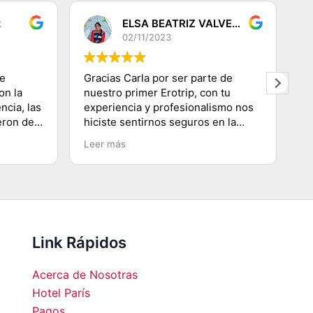
z
ELSA BEATRIZ VALVERDE DEZA
02/11/2023
de
Gracias Carla por ser parte de
G
on la
nuestro primer Erotrip, con tu
re
ncia, las
experiencia y profesionalismo nos
s
eron de
hiciste sentirnos seguros en la
di
s! Muy
ciudad Luz, conociendo lugares
q
Leer más
L
s de los
emblemáticos, subir a la Torre
p
oso
Eiffel, recorriendo el Río
se
Sena.......etc y agradecerte por
co
enseñarnos a movilizarnos en
m
metro en ésta ciudad
hermosa...Volveremos!!!!
Link Rápidos
Acerca de Nosotras
Hotel París
Pagos