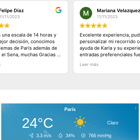
Felipe Díaz
Mariana Velazque
11/11/2023
11/11/2023
 una escala de 14 horas y
Excelente experiencia, pu
mejor decisión, conocimos
personalizar mi recorrido c
lemas de París además de
ayuda de Karla y su experie
r el Sena, muchas Gracias a
entradas preferenciales fu
 a su equipo y 100%
lo mejor te ahorras las fila
s
Leer más
dado, saludos desde
buenos tips y explicacione
lugares visitados. Es herm
París!
París
24°C
Claro
3.3 m/s
34%
766
mmHg