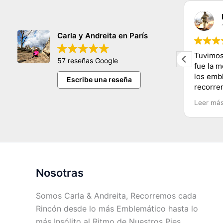
claudia sifuentes
11/11/2023
Carla y Andreita en París
hermosa persona nos encanto
Tuvimos
57 reseñas Google
conocer tantos lugares y de una
fue la 
manera muy dinamica y facil
los emb
Escribe una reseña
e
muchas gracias carla y mucho exito
recorre
Carla y
Leer má
Recomen
Chile.
Nosotras
Somos Carla & Andreita, Recorremos cada
Rincón desde lo más Emblemático hasta lo
más Insólito al Ritmo de Nuestros Pies.