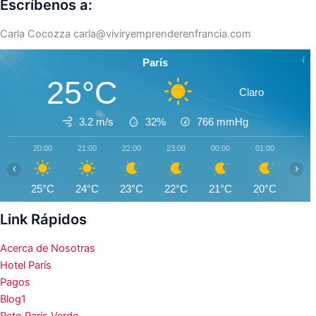
Escríbenos a:
Carla Cocozza
carla@viviryemprenderenfrancia.com
París
25°C
Claro
3.2 m/s
32%
766
mmHg
20:00
21:00
22:00
23:00
00:00
01:00
02:0
‹
›
25°C
24°C
23°C
22°C
21°C
20°C
19°
Link Rápidos
Acerca de Nosotras
Hotel París
Pagos
Blog1