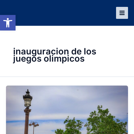
Ir
al
Abrir barra de herramientas
contenido
inauguracion de los
juegos olimpicos