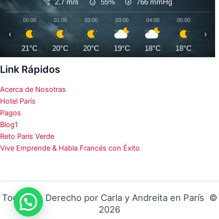
2.7 m/s
55%
766
mmHg
00:00
01:00
02:00
03:00
04:00
05:00
06:0
‹
›
21°C
20°C
20°C
19°C
18°C
18°C
17°
Link Rápidos
Acerca de Nosotras
Hotel París
Pagos
Blog1
Reto Paris Verde
Vive Emprende & Habla Francés con Éxito
Todos los Derecho por Carla y Andreita en París ©
2026