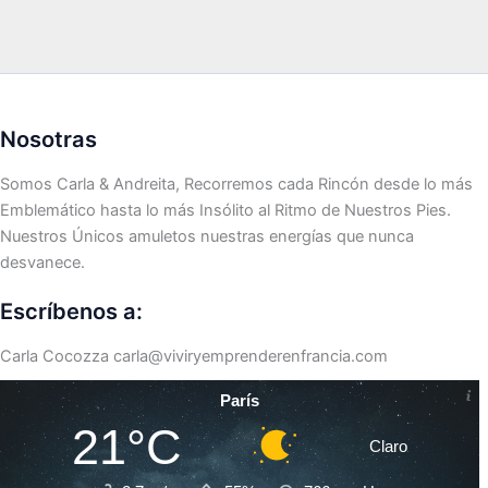
Nosotras
Somos Carla & Andreita, Recorremos cada Rincón desde lo más
Emblemático hasta lo más Insólito al Ritmo de Nuestros Pies.
Nuestros Únicos amuletos nuestras energías que nunca
desvanece.
Escríbenos a:
Carla Cocozza
carla@viviryemprenderenfrancia.com
París
21°C
Claro